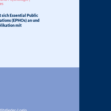
es
 sich Essential Public
ations (EPHOs) an und
likation mit
itglieder-Login