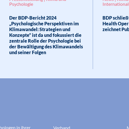
Psychologie
International
Der BDP-Bericht 2024
BDP schließt
„Psychologische Perspektiven im
Health Oper
Klimawandel: Strategien und
zeichnet Pub
Konzepte“ ist da und fokussiert die
zentrale Rolle der Psychologie bei
der Bewältigung des Klimawandels
und seiner Folgen
hologen in ihrer
Verband
M