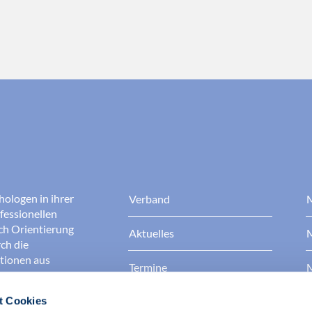
hologen in ihrer
Verband
M
fessionellen
rch Orientierung
Aktuelles
M
ch die
ationen aus
Termine
M
t Cookies
Presse
B
rgen dafür, dass