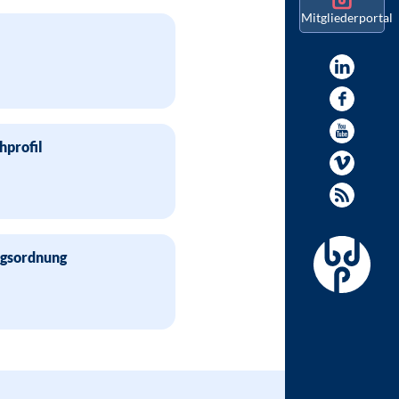
Mitgliederportal
hprofil
ngsordnung