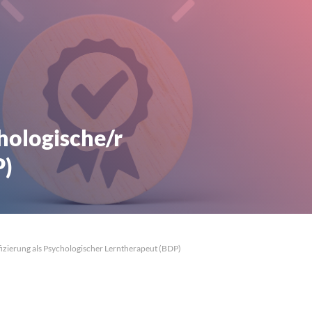
chologische/r
P)
fizierung als Psychologischer Lerntherapeut (BDP)