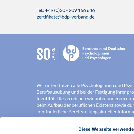
Tel.: +49 (0)30 - 209 166 646
zertifikate@bdp-verband.de
Wir unterstützen alle Psychologinnen und Psyc
Berufsausübung und bei der Festigung ihrer pro
Identität. Dies erreichen wir unter anderem du
beim Aufbau der beruflichen Existenz sowie dur
kontinuierliche Bereitstellung aktueller Inform
Wissenschaft und Praxis für den Berufsalltag.
Diese Webseite verwende
Wir erschließen und sichern Berufsfelder und so