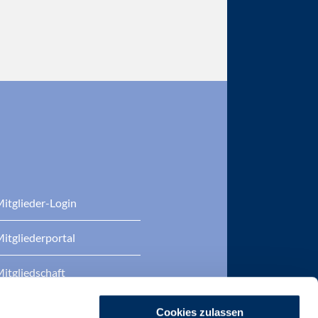
itglieder-Login
itgliederportal
itgliedschaft
eratung
Cookies zulassen