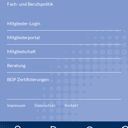
Fach- und Berufspolitik
Mitglieder-Login
Mitgliederportal
Mitgliedschaft
Beratung
BDP Zertifizierungen
Impressum
Datenschutz
Kontakt