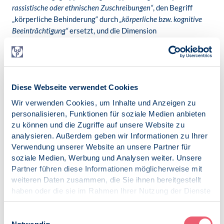
rassistische oder ethnischen Zuschreibungen“
, den Begriff
„körperliche Behinderung“ durch
„körperliche bzw. kognitive
Beeinträchtigung“
ersetzt, und die Dimension
„politische
Orientierung
“ ergänzt.
Sich selbst Vorurteile bewusst zu machen, Ungewöhnliches
zu tolerieren und auch Fremdes zu akzeptieren oder sogar
ergebnisoffen darauf zuzugehen, das ist eine ebenso
Diese Webseite verwendet Cookies
herausfordernde wie zentrale und notwendige Aufgabe in
Wir verwenden Cookies, um Inhalte und Anzeigen zu
einer modernen und vielfältigen Gesellschaft. Und genau
personalisieren, Funktionen für soziale Medien anbieten
diese Akzeptanz von Differenzen und Andersartigkeit ist die
zu können und die Zugriffe auf unsere Website zu
Grundvoraussetzung für ein respektvolles und friedliches
analysieren. Außerdem geben wir Informationen zu Ihrer
Miteinander, aus dem gesellschaftlicher Zusammenhalt
Verwendung unserer Website an unsere Partner für
entstehen kann. Fangen wir doch alle bei uns selbst an.
soziale Medien, Werbung und Analysen weiter. Unsere
Partner führen diese Informationen möglicherweise mit
Hier
geht es zu den vollständigen Berufsethischen
weiteren Daten zusammen, die Sie ihnen bereitgestellt
Richtlinien des Berufsverbandes Deutscher Psychologinnen
haben oder die sie im Rahmen Ihrer Nutzung der Dienste
und Psychologen e.V. und der Deutschen Gesellschaft für
gesammelt haben.
Psychologie e.V.
Impressum
|
Datenschutz
Einwilligungsauswahl