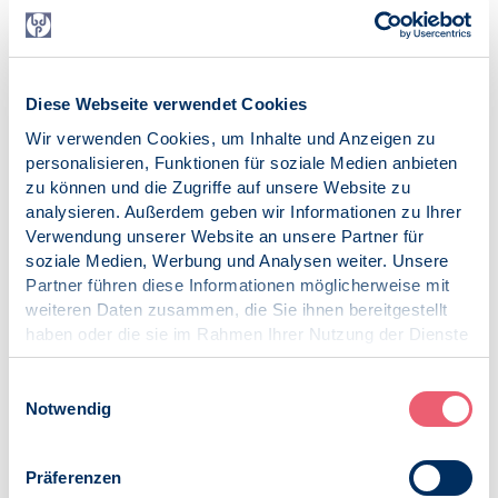
Einige verbandsinterne Themen, wie der Jahresabschluss
2023 und der Haushalt 2025, standen ebenso auf der
Agenda wie die Verbandsentwicklung: Einen Überblick
über den Beginn der Diskussion der Verbandsstruktur
Diese Webseite verwendet Cookies
lieferte DK-Vorsitzender Michael Ziegelmayer.
Wir verwenden Cookies, um Inhalte und Anzeigen zu
Bei den Wahlen zum DK-Vorstand wurden die
personalisieren, Funktionen für soziale Medien anbieten
amtierenden Vorstandsmitglieder Michael Ziegelmayer
zu können und die Zugriffe auf unsere Website zu
(Vorsitz), Nadine Ketterer und Gunter Nittel
analysieren. Außerdem geben wir Informationen zu Ihrer
(stellvertretender Vorsitz) in ihren Funktionen bestätigt.
Verwendung unserer Website an unsere Partner für
soziale Medien, Werbung und Analysen weiter. Unsere
Veröffentlicht am:
Partner führen diese Informationen möglicherweise mit
27.11.2024
weiteren Daten zusammen, die Sie ihnen bereitgestellt
haben oder die sie im Rahmen Ihrer Nutzung der Dienste
Kategorien:
gesammelt haben.
News
Impressum
|
Datenschutz
Einwilligungsauswahl
Notwendig
Präferenzen