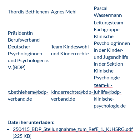
Pascal
Thordis Bethlehem
Agnes Mehl
Wassermann
Leitungsteam
Fachgruppe
Präsidentin
Klinische
Berufsverband
Psycholog*innen
Deutscher
Team Kindeswohl
in der Kinder-
Psychologinnen
und Kinderrechte
und Jugendhilfe
und Psychologen e.
in der Sektion
V. (BDP)
Klinische
Psychologie
team-ki-
t.bethlehem@bdp-
kinderrechte@bdp-
juhilfe@bdp-
verband.de
verband.de
klinische-
psychologie.de
Datei herunterladen:
250415_BDP_Stellungnahme_zum_RefE_1._KJHSRG.pdf
[225 KB]