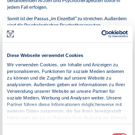
behandelnden Ärzten und Psychotherapeuten sollte in
jedem Fall erfolgen.
Somit ist der Passus
„im Einzelfall“
zu streichen. Außerdem
sind die Psychologischen Psychotherapeuten,
Fachpsychotherapeuten und Kinder- und Jugendliche
Psychotherapeuten zu ergänzen, um einen generellen
Einbezug bei gleichzeitiger psychotherapeutischer
Behandlung im Rahmen des SGB V zu etablieren. Aus
Diese Webseite verwendet Cookies
aktuellem Anlass fordert der BDP dringend im
kommenden Gesetz die neue Berufsbezeichnung des
Wir verwenden Cookies, um Inhalte und Anzeigen zu
Fachpsychotherapeuten
zusätzlich zu den
personalisieren, Funktionen für soziale Medien anbieten
Berufsbezeichnungen
Psychologischer Psychotherapeut
und
zu können und die Zugriffe auf unsere Website zu
Kinder- und Jugendlichenpsychotherapeut
zu benennen.
analysieren. Außerdem geben wir Informationen zu Ihrer
Verwendung unserer Website an unsere Partner für
Folgende Gesetzesformulierung wird vorgeschlagen:
soziale Medien, Werbung und Analysen weiter. Unsere
Partner führen diese Informationen möglicherweise mit
§ 38c Abs. 3 IKJHG -
weiteren Daten zusammen, die Sie ihnen bereitgestellt
Alternativvorschlag BDP
RefE
haben oder die sie im Rahmen Ihrer Nutzung der Dienste
Bei der Aufstellung und
gesammelt haben.
Bei der Aufstellung und
Überprüfung des Hilfe- und
Impressum
|
Datenschutz
Einwilligungsauswahl