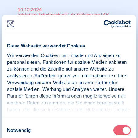
10.12.2024
Initiative Arbeitsschutz | Aufzeichnung | SK
Klinische Psychologie
Entspannungshappen zum Mittag – drei
einfache Techniken, um Körper und Geist
Diese Webseite verwendet Cookies
wieder aufzuladen / Vortrag von Hejko Bauer
zur Woche der seelischen Gesundheit
Wir verwenden Cookies, um Inhalte und Anzeigen zu
personalisieren, Funktionen für soziale Medien anbieten
zu können und die Zugriffe auf unsere Website zu
analysieren. Außerdem geben wir Informationen zu Ihrer
Verwendung unserer Website an unsere Partner für
10.12.2024
soziale Medien, Werbung und Analysen weiter. Unsere
Initiative Arbeitsschutz | Aufzeichnung | SK
Klinische Psychologie
Partner führen diese Informationen möglicherweise mit
weiteren Daten zusammen, die Sie ihnen bereitgestellt
Wenn die Nacht keine Ruhe bringt. Hilfe und
haben oder die sie im Rahmen Ihrer Nutzung der Dienste
praktische Übungen / Vortrag von Heijko
gesammelt haben.
Bauer zur Woche der seelischen Gesundheit
Impressum
|
Datenschutz
Einwilligungsauswahl
Notwendig