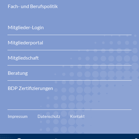
Fach- und Berufspolitik
Mitglieder-Login
Mitgliederportal
Mitgliedschaft
Beratung
BDP Zertifizierungen
Impressum
Datenschutz
Kontakt