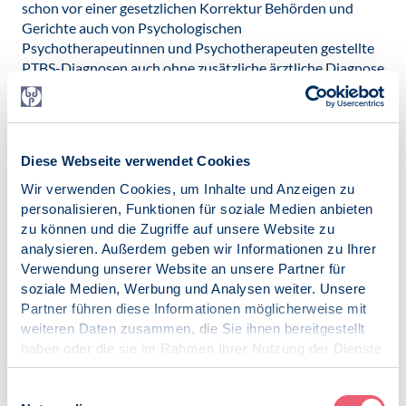
schon vor einer gesetzlichen Korrektur Behörden und
Gerichte auch von Psychologischen
Psychotherapeutinnen und Psychotherapeuten gestellte
PTBS-Diagnosen auch ohne zusätzliche ärztliche Diagnose
als Amtsermittlungsanlass und gerichtlich als gleichwertig
zu beurteilende Expertise berücksichtigen müssen.
Bei einer rechtlichen Korrektur ist zugleich auch faktisch
Diese Webseite verwendet Cookies
der Zugang zu einer qualifizierten PTBS-Diagnostik durch
Psychotherapeutinnen und Psychotherapeuten und
Wir verwenden Cookies, um Inhalte und Anzeigen zu
Fachärztinnen und Fachärzten mit z.B. unkomplizierter
personalisieren, Funktionen für soziale Medien anbieten
Finanzierung und Dolmetscherstellung, zu erleichtern.
zu können und die Zugriffe auf unsere Website zu
analysieren. Außerdem geben wir Informationen zu Ihrer
Verwendung unserer Website an unsere Partner für
Veröffentlicht am:
soziale Medien, Werbung und Analysen weiter. Unsere
11.12.2019
Partner führen diese Informationen möglicherweise mit
weiteren Daten zusammen, die Sie ihnen bereitgestellt
haben oder die sie im Rahmen Ihrer Nutzung der Dienste
gesammelt haben.
Impressum
|
Datenschutz
Einwilligungsauswahl