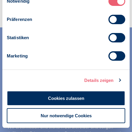
Notwendig
Zur Übersicht
Präferenzen
Statistiken
Marketing
Wir unterstützen alle Psychologinnen und Psychologen in
Details zeigen
ihrer Berufsausübung und bei der Festigung ihrer
professionellen Identität. Dies erreichen wir unter
anderem durch Orientierung beim Aufbau der beruflichen
Cookies zulassen
Existenz sowie durch die kontinuierliche Bereitstellung
aktueller Informationen aus Wissenschaft und Praxis für
den Berufsalltag.
Nur notwendige Cookies
Wir erschließen und sichern Berufsfelder und sorgen