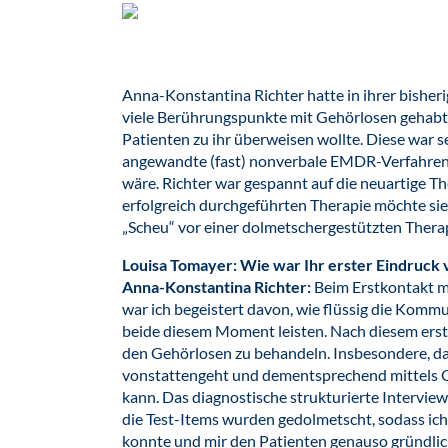
Anna-Konstantina Richter hatte in ihrer bisheri
viele Berührungspunkte mit Gehörlosen gehabt, 
Patienten zu ihr überweisen wollte. Diese war se
angewandte (fast) nonverbale EMDR-Verfahren 
wäre. Richter war gespannt auf die neuartige The
erfolgreich durchgeführten Therapie möchte si
„Scheu“ vor einer dolmetschergestützten Ther
Louisa Tomayer: Wie war Ihr erster Eindruck 
Anna-Konstantina Richter:
Beim Erstkontakt m
war ich begeistert davon, wie flüssig die Kommu
beide diesem Moment leisten. Nach diesem erste
den Gehörlosen zu behandeln. Insbesondere, da 
vonstattengeht und dementsprechend mittels 
kann. Das diagnostische strukturierte Interview
die Test-Items wurden gedolmetscht, sodass ic
konnte und mir den Patienten genauso gründli