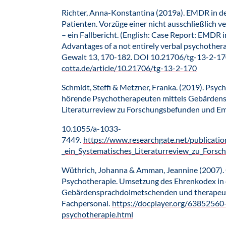
Richter, Anna-Konstantina (2019a). EMDR in d
Patienten. Vorzüge einer nicht ausschließlich 
– ein Fallbericht. (English: Case Report: EMDR 
Advantages of a not entirely verbal psychothera
Gewalt 13, 170-182. DOI 10.21706/tg-13-2-17
cotta.de/article/10.21706/tg-13-2-170
Schmidt, Steffi & Metzner, Franka. (2019). Psyc
hörende Psychotherapeuten mittels Gebärdens
Literaturreview zu Forschungsbefunden und E
10.1055/a-1033-
7449.
https://www.researchgate.net/publicat
_ein_Systematisches_Literaturreview_zu_For
Wüthrich, Johanna & Amman, Jeannine (2007).
Psychotherapie. Umsetzung des Ehrenkodex in
Gebärdensprachdolmetschenden und therapeu
Fachpersonal.
https://docplayer.org/6385256
psychotherapie.html