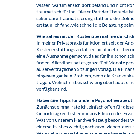
wissen, warum er sich dort befand und nicht k
traumatisch für ihn. Dieser Part der Therapie ist
sekundäre Traumatisierung statt und die Dolmet
erstaunlich fand, wie schnell die Belastung beim
Wie sah es mit der Kostenübernahme durch d
In meiner Privatpraxis funktioniert seit der Än
Kostenerstattungsverfahren nicht mehr – bei 
eine Ausnahme gemacht, da es für ihn schon sch
finden. Allerdings hat es ganze fünf Monate geda
außervertraglichen Sitzungen vorlag. Die Fina
hingegen gar kein Problem, denn die Krankenkas
tragen. Vielmehr ist es schwierig überhaupt ein
verfügbar sind.
Haben Sie Tipps für andere Psychotherapeut
Zunächst einmal rate ich, einfach offen für dies
Gehörlosigkeit bisher nur aus Filmen oder Erzä
Was von unserem Handwerkszeug besonders wich
einerseits ist es wichtig nachzuvollziehen, dass
Wahrnehmung nicht aneinander vorbeiredet und 