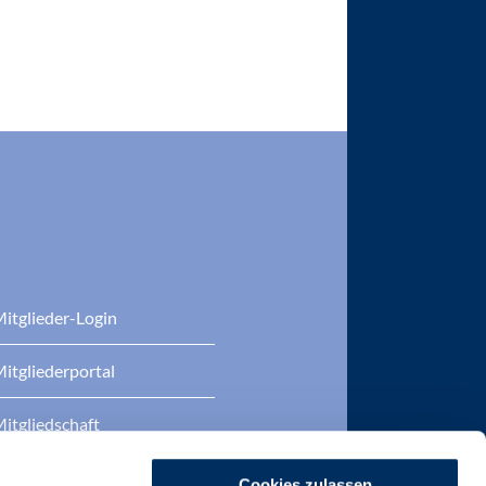
itglieder-Login
itgliederportal
itgliedschaft
eratung
Cookies zulassen