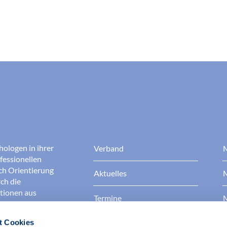
hologen in ihrer
Verband
M
fessionellen
rch Orientierung
Aktuelles
M
ch die
ationen aus
Termine
M
t Cookies
Presse
B
rgen dafür, dass