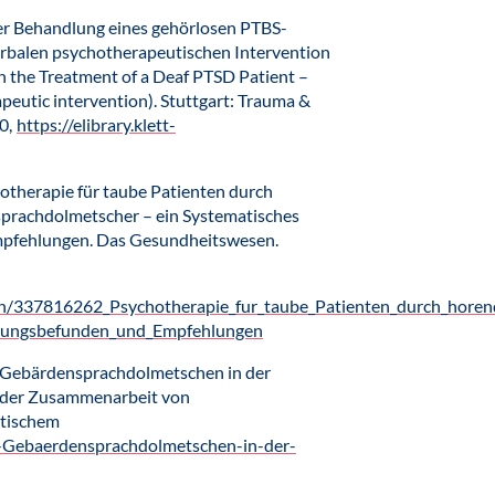
er Behandlung eines gehörlosen PTBS-
verbalen psychotherapeutischen Intervention
in the Treatment of a Deaf PTSD Patient –
peutic intervention). Stuttgart: Trauma &
0,
https://elibrary.klett-
hotherapie für taube Patienten durch
prachdolmetscher – ein Systematisches
mpfehlungen. Das Gesundheitswesen.
ion/337816262_Psychotherapie_fur_taube_Patienten_durch_hore
schungsbefunden_und_Empfehlungen
 Gebärdensprachdolmetschen in der
 der Zusammenarbeit von
tischem
0-Gebaerdensprachdolmetschen-in-der-