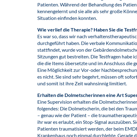
Patienten. Während der Behandlung des Patien
kennengelernt und sie alle als sehr große Könne
Situation einfinden konnten.
Wie verlief die Therapie? Haben Sie die Testf
Es war so, dass wir nach verhaltenstherapeuti
durchgeführt haben. Die verbale Kommunikation,
stattfindet, wurde von der Gebärdendolmetsche
Sitzungen gut bestreiten. Die Testfragen habe ic
die die Items übersetzte und im Anschluss die 
Eine Möglichkeit zur Vor-oder Nachbesprechun
es nicht. Sie sind sehr begehrt, müssen oft sofo
und somit ist ihre Zeit wahnsinnig limitiert.
Erhalten die Dolmetscherinnen eine Art Supe
Eine Supervision erhalten die Dolmetscherinnen
folgendes: Die Dolmetscherin, die bei den Trau
– genau wie der Patient – die traumatherapeut
ihr war es erlaubt, ein Stop-Signal auszuüben. S
Patienten traumatisiert werden, der beim EMDR 
Krankenhaus noch einmal durchlebte. Gerade d