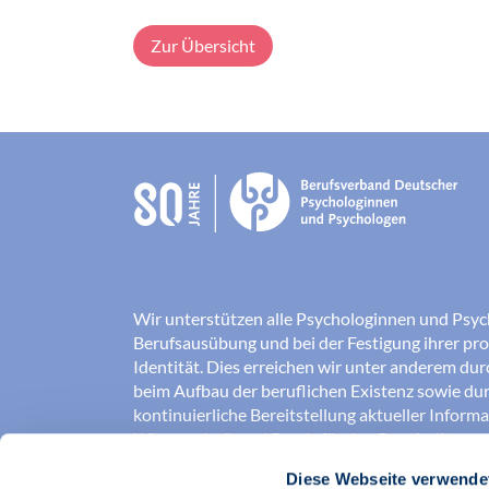
Zur Übersicht
Wir unterstützen alle Psychologinnen und Psyc
Berufsausübung und bei der Festigung ihrer pro
Identität. Dies erreichen wir unter anderem du
beim Aufbau der beruflichen Existenz sowie dur
kontinuierliche Bereitstellung aktueller Inform
Wissenschaft und Praxis für den Berufsalltag.
Diese Webseite verwende
Wir erschließen und sichern Berufsfelder und so