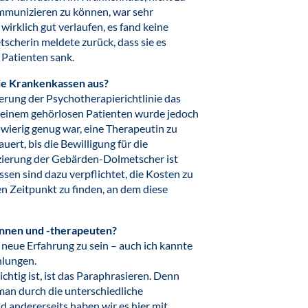
ommunizieren zu können, war sehr
 wirklich gut verlaufen, es fand keine
scherin meldete zurück, dass sie es
 Patienten sank.
ie Krankenkassen aus?
derung der Psychotherapierichtlinie das
meinem gehörlosen Patienten wurde jedoch
wierig genug war, eine Therapeutin zu
uert, bis die Bewilligung für die
nzierung der Gebärden-Dolmetscher ist
sen sind dazu verpflichtet, die Kosten zu
en Zeitpunkt zu finden, an dem diese
innen und -therapeuten?
e neue Erfahrung zu sein – auch ich kannte
hlungen.
tig ist, ist das Paraphrasieren. Denn
 man durch die unterschiedliche
andererseits haben wir es hier mit