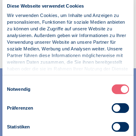
16.03.2010
Diese Webseite verwendet Cookies
Wir verwenden Cookies, um Inhalte und Anzeigen zu
personalisieren, Funktionen für soziale Medien anbieten
zu können und die Zugriffe auf unsere Website zu
analysieren. Außerdem geben wir Informationen zu Ihrer
Verwendung unserer Website an unsere Partner für
Zur Übersicht
soziale Medien, Werbung und Analysen weiter. Unsere
Partner führen diese Informationen möglicherweise mit
weiteren Daten zusammen, die Sie ihnen bereitgestellt
haben oder die sie im Rahmen Ihrer Nutzung der Dienste
gesammelt haben.
Impressum
|
Datenschutz
Einwilligungsauswahl
Notwendig
Präferenzen
Wir unterstützen alle Psychologinnen und Psychologen in
ihrer Berufsausübung und bei der Festigung ihrer
Statistiken
professionellen Identität. Dies erreichen wir unter