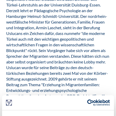
Türkei-Lehrstuhls an der Universität Duisburg-Essen.
Derzeit lehrt er Pädagogische Psychologie an der
Hamburger Helmut-Schmidt-Universität. Der nordrhein-
westfälische Minister für Generationen, Familie, Frauen
und Integration, Armin Laschet, sieht in der Berufung
Uslucans ein Zeichen dafür, dass nunmehr "die moderne
Türkei auch mit den wichtigen geopolitischen und
wirtschaftlichen Fragen in den wissenschaftlichen
Blickpunkt" rückt. Sein Vorgänger habe sich vor allem als
Sprecher der Migranten verstanden. Diese hätten sich nun
aber selbst organisiert und bräuchten keine Lobby mehr.
Uslucan wurde für seine Beiträge zu den deutsch-
türkischen Beziehungen bereits zwei Mal von der Körber-
Stiftung ausgezeichnet. 2009 gehörte er mit seinem
Beitrag zum Thema "Erziehung in Migrantenfamilien:
Entwicklungs- und erziehungspsychologische
Perspektiven" zu den Autoren des BDP-Berichts "Familien
in Deutschland – Beiträge aus familienpsychologischer
Sicht".
Veröffentlicht am: