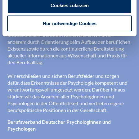
Cookies zulassen
Wir unterstützen alle Psychologinnen und Psychologen in
Nur notwendige Cookies
ihrer Berufsausübung und bei der Festigung ihrer
professionellen Identität. Dies erreichen wir unter
anderem durch Orientierung beim Aufbau der beruflichen
Existenz sowie durch die kontinuierliche Bereitstellung
aktueller Informationen aus Wissenschaft und Praxis für
den Berufsalltag.
Wir erschließen und sichern Berufsfelder und sorgen
dafür, dass Erkenntnisse der Psychologie kompetent und
verantwortungsvoll umgesetzt werden. Darüber hinaus
stärken wir das Ansehen aller Psychologinnen und
Psychologen in der Öffentlichkeit und vertreten eigene
berufspolitische Positionen in der Gesellschaft.
Berufsverband Deutscher Psychologinnen und
Psychologen