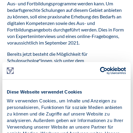
Aus- und Fortbildungsprogramme werden kann. Um
bedarfsgerechte Schulungen auf diesem Gebiet anbieten
zu können, soll eine praxisnahe Erhebung des Bedarfs an
digitalen Kompetenzen sowie des Aus- und
Fortbildungsangebots durchgeführt werden. Dies in Form
von Experteninterviews und eines online-Fragebogens,
voraussichtlich im September 2021.
Bereits jetzt besteht die Möglichkeit für
Schulpsycholog*innen, sich unter dem
Link
https://testcenter.gepedu.de/?
tid=2558&varizu=wetw4t
ein eigenes
kostenloses
digitales Kompetenzprofil
erstellen zu lassen. Die
eingehenden Daten werden von der GEPEDU GmbH,
Diese Webseite verwendet Cookies
ebenfalls Projektpartner, im Rahmen des Projektes
anonymisiert und nicht individuell dokumentiert, sondern
Wir verwenden Cookies, um Inhalte und Anzeigen zu
zu einem Durchschnittsprofil ‚Digitale Kompetenzen von
personalisieren, Funktionen für soziale Medien anbieten
Schulpsycholog*innen‘ aggregiert, um den
zu können und die Zugriffe auf unsere Website zu
Schulungsbedarf für die Berufsgruppe abschätzen zu
analysieren. Außerdem geben wir Informationen zu Ihrer
können.
Verwendung unserer Website an unsere Partner für