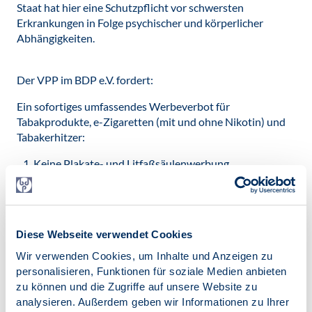
Staat hat hier eine Schutzpflicht vor schwersten
Erkrankungen in Folge psychischer und körperlicher
Abhängigkeiten.
Der VPP im BDP e.V. fordert:
Ein sofortiges umfassendes Werbeverbot für
Tabakprodukte, e-Zigaretten (mit und ohne Nikotin) und
Tabakerhitzer:
Keine Plakate- und Litfaßsäulenwerbung
Keine Promotionswerbung und kein Sponsoring
Keine Werbung an Verkaufsaußenflächen und in
Verkaufsräumen
Diese Webseite verwendet Cookies
Keine Verkaufsmöglichkeit in Kombination mit Waren
Wir verwenden Cookies, um Inhalte und Anzeigen zu
für Kinder/Jugendliche (z.B. Kioske, Drogerien)
personalisieren, Funktionen für soziale Medien anbieten
zu können und die Zugriffe auf unsere Website zu
Verpflichtung zur Sichtbarmachung und
analysieren. Außerdem geben wir Informationen zu Ihrer