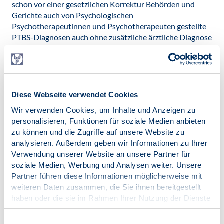
schon vor einer gesetzlichen Korrektur Behörden und
Gerichte auch von Psychologischen
Psychotherapeutinnen und Psychotherapeuten gestellte
PTBS-Diagnosen auch ohne zusätzliche ärztliche Diagnose
als Amtsermittlungsanlass und gerichtlich als gleichwertig
zu beurteilende Expertise berücksichtigen müssen.
Bei einer rechtlichen Korrektur ist zugleich auch faktisch
der Zugang zu einer qualifizierten PTBS-Diagnostik durch
Diese Webseite verwendet Cookies
Psychotherapeutinnen und Psychotherapeuten und
Wir verwenden Cookies, um Inhalte und Anzeigen zu
Fachärztinnen und Fachärzten mit z.B. unkomplizierter
personalisieren, Funktionen für soziale Medien anbieten
Finanzierung und Dolmetscherstellung, zu erleichtern.
zu können und die Zugriffe auf unsere Website zu
Veröffentlicht am:
analysieren. Außerdem geben wir Informationen zu Ihrer
11.12.2019
Verwendung unserer Website an unsere Partner für
soziale Medien, Werbung und Analysen weiter. Unsere
Kategorien:
Partner führen diese Informationen möglicherweise mit
Resolution
weiteren Daten zusammen, die Sie ihnen bereitgestellt
haben oder die sie im Rahmen Ihrer Nutzung der Dienste
gesammelt haben.
Impressum
|
Datenschutz
Einwilligungsauswahl