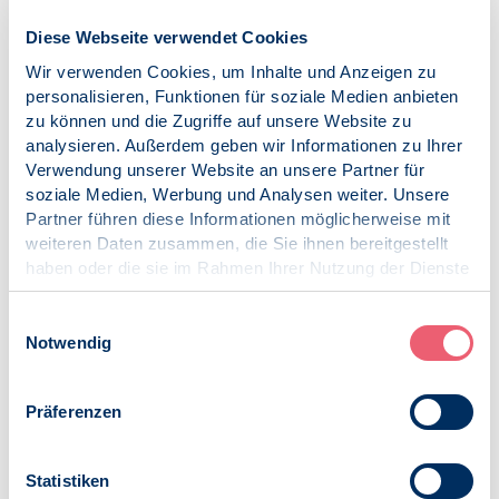
Filipino (PDF, 169KB)
Diese Webseite verwendet Cookies
French (PDF, 111KB)
Wir verwenden Cookies, um Inhalte und Anzeigen zu
Haitian French (PDF, 82KB)
personalisieren, Funktionen für soziale Medien anbieten
zu können und die Zugriffe auf unsere Website zu
Italian (PDF, 113KB)
analysieren. Außerdem geben wir Informationen zu Ihrer
Kichwa (PDF, 114KB)
Verwendung unserer Website an unsere Partner für
soziale Medien, Werbung und Analysen weiter. Unsere
Macedonian (PDF, 355KB)
Partner führen diese Informationen möglicherweise mit
weiteren Daten zusammen, die Sie ihnen bereitgestellt
Portuguese (PDF, 44KB)
haben oder die sie im Rahmen Ihrer Nutzung der Dienste
gesammelt haben.
Russian (PDF, 256KB)
Impressum
|
Datenschutz
Einwilligungsauswahl
Spanish (PDF, 225KB)
Notwendig
Ukrainian (PDF, 161KB)
Präferenzen
Urdu (PDF, 50KB)
Veröffentlicht am:
19.06.2020
Statistiken