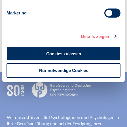
Kategorien:
News
Marketing
Details zeigen
Zur Übersicht
Cookies zulassen
Nur notwendige Cookies
Wir unterstützen alle Psychologinnen und Psychologen in
ihrer Berufsausübung und bei der Festigung ihrer