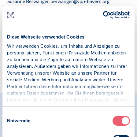
Susanne Berwanger, berwanger@vpp-bayern.org
Veröffentlicht am:
19.08.2021
Kategorien:
Stellungnahme
Diese Webseite verwendet Cookies
Wir verwenden Cookies, um Inhalte und Anzeigen zu
personalisieren, Funktionen für soziale Medien anbieten
zu können und die Zugriffe auf unsere Website zu
analysieren. Außerdem geben wir Informationen zu Ihrer
Verwendung unserer Website an unsere Partner für
Zur Übersicht
soziale Medien, Werbung und Analysen weiter. Unsere
Partner führen diese Informationen möglicherweise mit
weiteren Daten zusammen, die Sie ihnen bereitgestellt
haben oder die sie im Rahmen Ihrer Nutzung der Dienste
Relevante Nachrichten
gesammelt haben.
Impressum
|
Datenschutz
Einwilligungsauswahl
Notwendig
09.11.2023