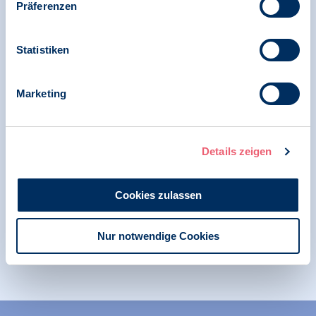
Pressemitteilung | Digitale Gesellschaft und
Präferenzen
Psychologie
Statistiken
BDP fordert, Schutz von Gesundheitsdaten
bei geplanten Digitalisierungsgesetzen zu
gewährleisten
Marketing
10.03.2023
Details zeigen
Politische Positionen | Digitale Gesellschaft und
Psychologie
Cookies zulassen
Brief an BMG: Elektronische Patientenakte
(ePA) und BDP-Positionspapier zur Nutzung
von Gesundheitsdaten (EHDS)
Nur notwendige Cookies