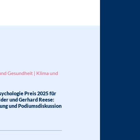
und Gesundheit | Klima und
ychologie Preis 2025 für
ider und Gerhard Reese:
hung und Podiumsdiskussion