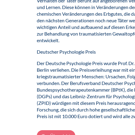
Verhalten der Täter beruht auf angeborenen Ve
und Lernen. Diese können in Veränderungen der
chemischen Veränderungen des Erbgutes, die da
den nächsten Generationen noch neue Täter wer
wichtigen Anteil und aufbauend auf diesen Er
zur Behandlung von traumatisierten Gewaltopfe
entwickelt.
Deutscher Psychologie Preis
Der Deutsche Psychologie Preis wurde Prof. Dr
Berlin verliehen. Die Preisverleihung war mit
kriegstraumatisierter Menschen: Ursachen, Fol
verbunden. Der Berufsverband Deutscher Psyc
Bundespsychotherapeutenkammer (BPtK), die D
(DGPs) und das Leibniz-Zentrum für Psycholo
(ZPID) würdigen mit diesem Preis herausragend
Forschung, die sich durch hohe gesellschaftlic
Preis ist mit 10.000 Euro dotiert und wird alle 