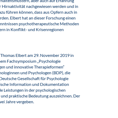
rhaltensmustern, aber auch auf Erfahrung
 Hirnaktivität nachgewiesen werden und in
zu führen können, dass aus Opfern auch in
den. Elbert hat an dieser Forschung einen
kenntnissen psychotherapeutische Methoden
rn in Konflikt- und Krisenregionen
. Thomas Elbert am 29. November 2019 in
 einem Fachsymposium „Psychologie
gen und innovative Therapieformen“
hologinnen und Psychologen (BDP), die
eutsche Gesellschaft für Psychologie
gische Information und Dokumentation
e Leistungen in der psychologischen
he und praktische Bedeutung auszeichnen. Der
zwei Jahre vergeben.