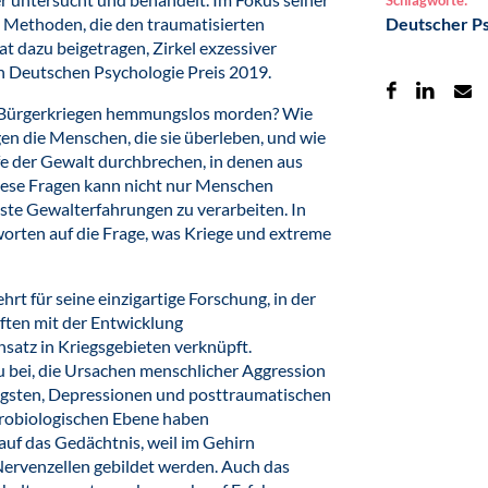
Schlagworte:
 Methoden, die den traumatisierten
Deutscher Ps
t dazu beigetragen, Zirkel exzessiver
en Deutschen Psychologie Preis 2019.
d Bürgerkriegen hemmungslos morden? Wie
en die Menschen, die sie überleben, und wie
ufe der Gewalt durchbrechen, in denen aus
iese Fragen kann nicht nur Menschen
te Gewalterfahrungen zu verarbeiten. In
worten auf die Frage, was Kriege und extreme
rt für seine einzigartige Forschung, in der
ten mit der Entwicklung
satz in Kriegsgebieten verknüpft.
u bei, die Ursachen menschlicher Aggression
ngsten, Depressionen und posttraumatischen
urobiologischen Ebene haben
uf das Gedächtnis, weil im Gehirn
ervenzellen gebildet werden. Auch das