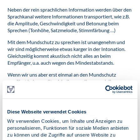
Neben der rein sprachlichen Information werden über den
Sprachkanal weitere Informationen transportiert, wie z.B.
die Amplitude, Geschwindigkeit und Betonung beim
Sprechen (Tonhöhe, Satzmelodie, Stimmfärbung …)
Mit dem Mundschutz zu sprechen ist unangenehm und
wir sind möglicherweise etwas karger in der Intonation.
Gleichzeitig kommt akustisch nicht alles an beim
Empfänger, u.a. auch wegen des Mindestabstands.
Wenn wir uns aber erst einmal an den Mundschutz
gewöhnt haben, sollte sich dies regulieren und die
Beeinträchtigung nur gering sein.
Bei der medial vermittelten Kommunikation kommt es
sehr auf die Qualität der Internetverbindung an.
Diese Webseite verwendet Cookies
Schlimmstenfalls kommt es zu Verzögerungen, die die
Stimme deutlich verzerren und die Sprachmelodie sehr
Wir verwenden Cookies, um Inhalte und Anzeigen zu
entstellen. Auch die Qualität von Mikrofon und
personalisieren, Funktionen für soziale Medien anbieten
Lautsprechern spielen eine Rolle. Die Verwendung von
zu können und die Zugriffe auf unsere Website zu