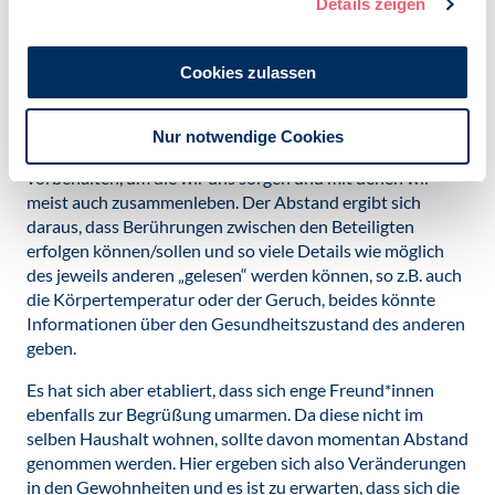
Details zeigen
Interaktionssituationen in Abhängigkeit vom jeweiligen
Interaktionsziel voneinander unterscheiden und sich die
Distanzen auch daraus ergeben, welche Sinnesorgane
Cookies zulassen
dafür jeweils gebraucht werden.
Die
intime Distanz
(bis ca. 45 cm) ist i.d.R. den engen
Nur notwendige Cookies
Familienangehörigen und Sexualpartner*innen
vorbehalten, um die wir uns sorgen und mit denen wir
meist auch zusammenleben. Der Abstand ergibt sich
daraus, dass Berührungen zwischen den Beteiligten
erfolgen können/sollen und so viele Details wie möglich
des jeweils anderen „gelesen“ werden können, so z.B. auch
die Körpertemperatur oder der Geruch, beides könnte
Informationen über den Gesundheitszustand des anderen
geben.
Es hat sich aber etabliert, dass sich enge Freund*innen
ebenfalls zur Begrüßung umarmen. Da diese nicht im
selben Haushalt wohnen, sollte davon momentan Abstand
genommen werden. Hier ergeben sich also Veränderungen
in den Gewohnheiten und es ist zu erwarten, dass sich die