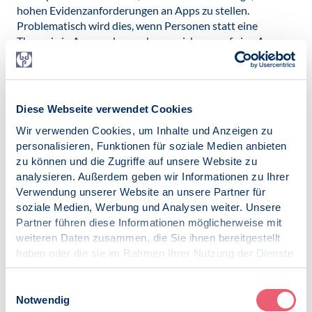
hohen Evidenzanforderungen an Apps zu stellen.
Problematisch wird dies, wenn Personen statt eine
Therapie in Anspruch zu nehmen, sich nur auf eine App
verlassen. Es ist sogar denkbar, dass eine ungeprüfte App
ihren Zustand noch verschlimmert.
Weitere Informationen zum Gütesiegel
Diese Webseite verwendet Cookies
Video zum Gütesiegel
Wir verwenden Cookies, um Inhalte und Anzeigen zu
personalisieren, Funktionen für soziale Medien anbieten
Veröffentlicht am:
20.11.2019
zu können und die Zugriffe auf unsere Website zu
analysieren. Außerdem geben wir Informationen zu Ihrer
Kategorien:
Verwendung unserer Website an unsere Partner für
Digitale Gesellschaft und Psychologie
soziale Medien, Werbung und Analysen weiter. Unsere
Partner führen diese Informationen möglicherweise mit
weiteren Daten zusammen, die Sie ihnen bereitgestellt
haben oder die sie im Rahmen Ihrer Nutzung der Dienste
gesammelt haben.
Impressum
|
Datenschutz
Einwilligungsauswahl
Zur Übersicht
Notwendig