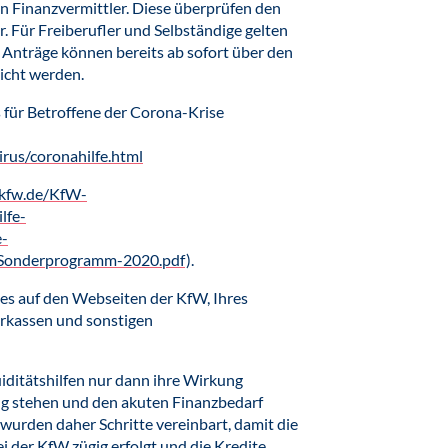
n Finanzvermittler. Diese überprüfen den
. Für Freiberufler und Selbständige gelten
 Anträge können bereits ab sofort über den
icht werden.
s für Betroffene der Corona-Krise
us/coronahilfe.html
.kfw.de/KfW-
lfe-
e-
Sonderprogramm-2020.pdf
).
 es auf den Webseiten der KfW, Ihres
arkassen und sonstigen
uiditätshilfen nur dann ihre Wirkung
ung stehen und den akuten Finanzbedarf
wurden daher Schritte vereinbart, damit die
der KfW zügig erfolgt und die Kredite