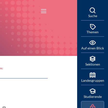
Suche
Themen
Auf einen Blick
Sektionen
am:
Landesgruppen
Studierende