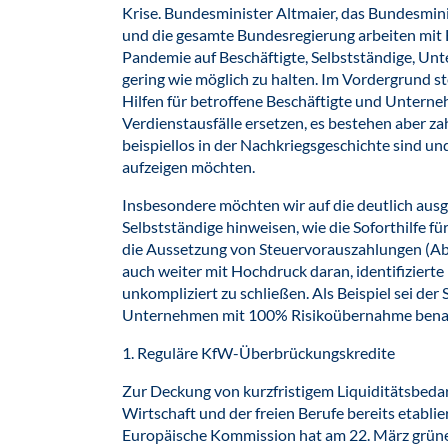
Krise. Bundesminister Altmaier, das Bundesmin
und die gesamte Bundesregierung arbeiten mit
Pandemie auf Beschäftigte, Selbstständige, Un
gering wie möglich zu halten. Im Vordergrund s
Hilfen für betroffene Beschäftigte und Untern
Verdienstausfälle ersetzen, es bestehen aber 
beispiellos in der Nachkriegsgeschichte sind un
aufzeigen möchten.
Insbesondere möchten wir auf die deutlich ausg
Selbstständige hinweisen, wie die Soforthilfe f
die Aussetzung von Steuervorauszahlungen (Abs
auch weiter mit Hochdruck daran, identifizierte
unkompliziert zu schließen. Als Beispiel sei der
Unternehmen mit 100% Risikoübernahme bena
1. Reguläre KfW-Überbrückungskredite
Zur Deckung von kurzfristigem Liquiditätsbeda
Wirtschaft und der freien Berufe bereits etabli
Europäische Kommission hat am 22. März grün