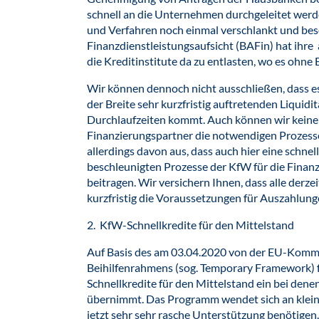
schnell an die Unternehmen durchgeleitet werd
und Verfahren noch einmal verschlankt und besc
Finanzdienstleistungsaufsicht (BAFin) hat ihre
die Kreditinstitute da zu entlasten, wo es ohne E
Wir können dennoch nicht ausschließen, dass e
der Breite sehr kurzfristig auftretenden Liquid
Durchlaufzeiten kommt. Auch können wir keine A
Finanzierungspartner die notwendigen Prozesse
allerdings davon aus, dass auch hier eine schne
beschleunigten Prozesse der KfW für die Finan
beitragen. Wir versichern Ihnen, dass alle derze
kurzfristig die Voraussetzungen für Auszahlung
2. KfW-Schnellkredite für den Mittelstand
Auf Basis des am 03.04.2020 von der EU-Kommi
Beihilfenrahmens (sog. Temporary Framework)
Schnellkredite für den Mittelstand ein bei dene
übernimmt. Das Programm wendet sich an kleine
jetzt sehr sehr rasche Unterstützung benötigen.