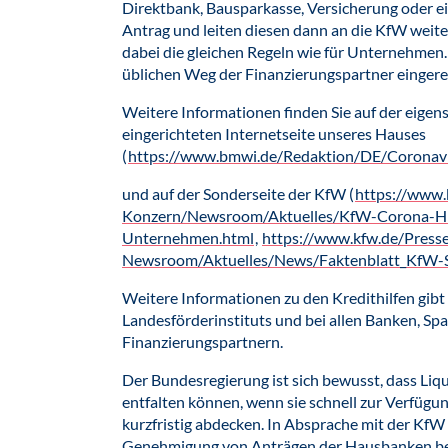
Direktbank, Bausparkasse, Versicherung oder ei
Antrag und leiten diesen dann an die KfW weiter
dabei die gleichen Regeln wie für Unternehmen.
üblichen Weg der Finanzierungspartner eingere
Weitere Informationen finden Sie auf der eigen
eingerichteten Internetseite unseres Hauses
(
https://www.bmwi.de/Redaktion/DE/Coronavir
und auf der Sonderseite der KfW (
https://www
Konzern/Newsroom/Aktuelles/KfW-Corona-Hi
Unternehmen.html
,
https://www.kfw.de/Press
Newsroom/Aktuelles/News/Faktenblatt_KfW-
Weitere Informationen zu den Kredithilfen gibt
Landesförderinstituts und bei allen Banken, Sp
Finanzierungspartnern.
Der Bundesregierung ist sich bewusst, dass Liq
entfalten können, wenn sie schnell zur Verfüg
kurzfristig abdecken. In Absprache mit der KfW 
Genehmigung von Anträgen der Hausbanken bei 