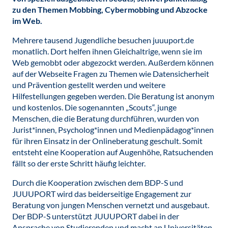
zu den Themen Mobbing, Cybermobbing und Abzocke
im Web.
Mehrere tausend Jugendliche besuchen juuuport.de
monatlich. Dort helfen ihnen Gleichaltrige, wenn sie im
Web gemobbt oder abgezockt werden. Außerdem können
auf der Webseite Fragen zu Themen wie Datensicherheit
und Prävention gestellt werden und weitere
Hilfestellungen gegeben werden. Die Beratung ist anonym
und kostenlos. Die sogenannten „Scouts“, junge
Menschen, die die Beratung durchführen, wurden von
Jurist*innen, Psycholog*innen und Medienpädagog*innen
für ihren Einsatz in der Onlineberatung geschult. Somit
entsteht eine Kooperation auf Augenhöhe, Ratsuchenden
fällt so der erste Schritt häufig leichter.
Durch die Kooperation zwischen dem BDP-S und
JUUUPORT wird das beiderseitige Engagement zur
Beratung von jungen Menschen vernetzt und ausgebaut.
Der BDP-S unterstützt JUUUPORT dabei in der
Ansprache von Studierenden und macht an Universitäten