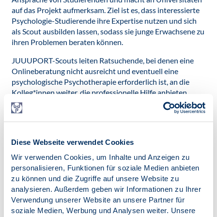
auf das Projekt aufmerksam. Ziel ist es, dass interessierte
Psychologie-Studierende ihre Expertise nutzen und sich
als Scout ausbilden lassen, sodass sie junge Erwachsene zu
ihren Problemen beraten können.
JUUUPORT-Scouts leiten Ratsuchende, bei denen eine
Onlineberatung nicht ausreicht und eventuell eine
psychologische Psychotherapie erforderlich ist, an die
Kolleg*innen weiter, die professionelle Hilfe anbieten
können. Darüber hinaus fördern beide Einrichtungen eine
stärkere Vernetzung ihrer Informations- und
Fortbildungsangebote.
Diese Webseite verwendet Cookies
Tim-Can Werning, Vorstandsmitglied der Studierenden im
BDP, betont, dass die Zusammenarbeit ein wichtiger
Wir verwenden Cookies, um Inhalte und Anzeigen zu
Schritt in der Prävention von Mobbing darstellt: „Mit der
personalisieren, Funktionen für soziale Medien anbieten
Kooperation möchten wir Studierende und
zu können und die Zugriffe auf unsere Website zu
psychologische Psychotherapeut*innen für die
analysieren. Außerdem geben wir Informationen zu Ihrer
Problematik des Cybermobbings sensibilisieren. Dabei
Verwendung unserer Website an unsere Partner für
spielen Wissen und Förderung von präventivem Verhalten
soziale Medien, Werbung und Analysen weiter. Unsere