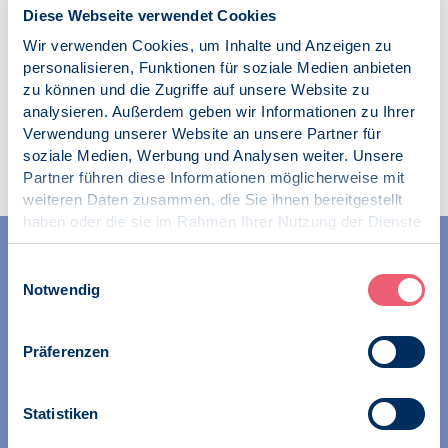
16.08.2017
Diese Webseite verwendet Cookies
Wir verwenden Cookies, um Inhalte und Anzeigen zu
personalisieren, Funktionen für soziale Medien anbieten
zu können und die Zugriffe auf unsere Website zu
analysieren. Außerdem geben wir Informationen zu Ihrer
Verwendung unserer Website an unsere Partner für
Zur Übersicht
soziale Medien, Werbung und Analysen weiter. Unsere
Partner führen diese Informationen möglicherweise mit
weiteren Daten zusammen, die Sie ihnen bereitgestellt
haben oder die sie im Rahmen Ihrer Nutzung der Dienste
gesammelt haben.
Impressum
|
Datenschutz
Einwilligungsauswahl
Notwendig
Präferenzen
Wir unterstützen alle Psychologinnen und Psychologen in
ihrer Berufsausübung und bei der Festigung ihrer
Statistiken
professionellen Identität. Dies erreichen wir unter
anderem durch Orientierung beim Aufbau der beruflichen