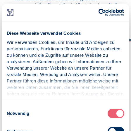
umgewandelten Planstellen bei Bedarf weitere Stellen
für Psychotherapeutinnen und Psychotherapeuten in
Ausbildung finanziert bekommen.
Datei herunterladen:
Diese Webseite verwendet Cookies
230628_Factsheet_Petition_Finanzierung_Weiterbildung.p
Wir verwenden Cookies, um Inhalte und Anzeigen zu
[124 KB]
personalisieren, Funktionen für soziale Medien anbieten
zu können und die Zugriffe auf unsere Website zu
analysieren. Außerdem geben wir Informationen zu Ihrer
Veröffentlicht am:
Verwendung unserer Website an unsere Partner für
29.06.2023
soziale Medien, Werbung und Analysen weiter. Unsere
Partner führen diese Informationen möglicherweise mit
Kategorien:
weiteren Daten zusammen, die Sie ihnen bereitgestellt
News
haben oder die sie im Rahmen Ihrer Nutzung der Dienste
PsychThG
gesammelt haben.
Impressum
|
Datenschutz
Einwilligungsauswahl
Notwendig