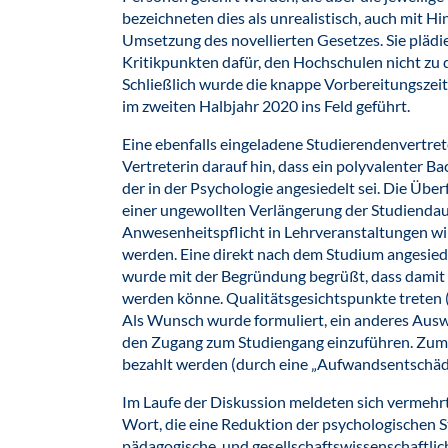
bezeichneten dies als unrealistisch, auch mit H
Umsetzung des novellierten Gesetzes. Sie plädi
Kritikpunkten dafür, den Hochschulen nicht zu d
Schließlich wurde die knappe Vorbereitungszeit
im zweiten Halbjahr 2020 ins Feld geführt.
Eine ebenfalls eingeladene Studierendenvertret
Vertreterin darauf hin, dass ein polyvalenter B
der in der Psychologie angesiedelt sei. Die Üb
einer ungewollten Verlängerung der Studiendau
Anwesenheitspflicht in Lehrveranstaltungen wird
werden. Eine direkt nach dem Studium angesied
wurde mit der Begründung begrüßt, dass damit 
werden könne. Qualitätsgesichtspunkte treten (
Als Wunsch wurde formuliert, ein anderes Ausw
den Zugang zum Studiengang einzuführen. Zumi
bezahlt werden (durch eine „Aufwandsentschäd
Im Laufe der Diskussion meldeten sich vermehr
Wort, die eine Reduktion der psychologischen 
pädagogische, und gesellschaftswissenschaftlic