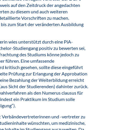
inweis auf den Zeitdruck der angedachten
erten zu diesem und auch weiteren
etaillierte Vorschriften zu machen.
 bis zum Start der veränderten Ausbildung
erin wies unterstützt durch eine PiA-
achelor-Studiengang positiv zu bewerten sei,
erfrachtung des Studiums könne jedoch zu
er führen. Eine umfassende
 kritisch gesehen, sollte diese eingeführt
elte Prüfung zur Erlangung der Approbation
eine Bezahlung der Weiterbildung erreicht
aus Sicht der Studierenden) dahinter zurück.
ahlverfahren als den Numerus clausus für
ndest ein Praktikum im Studium solle
igung“).
t Verbändevertreterinnen und -vertreter zu
Studieninhalte wünschten, um medizinische,
he Inhalte im Studiengang auszuweiten. Da