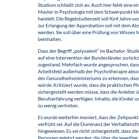
Studium schließt sich an. Auch hier fehlt eine 
Master in Psychologie mit dem Schwerpunkt kl
handelt. Die Regelstudienzeit soll fünf Jahre u
zur Erlangung der Approbation soll mit dem Ab
werden. Sie soll über eine Prüfung von Wissen
beinhalten.
Dass der Begriff „polyvalent“ im Bachelor-Stu
auf eine Intervention der Bundesländer zurückz
zugestand. Mehrfach wurde angesprochen, dass 
Arbeitsfeld außerhalb der Psychotherapie absolv
des Gesundheitsministeriums zu erkennen, da
würde. Kritisiert wurde, dass die praktischen P
sichergestellt werden müsse, dass die Anleiter ü
Berufserfahrung verfügen. Inhalte, die Kinder u
zu wenig vertreten.
Es wurde weiterhin moniert, dass der Zeitpun
verfrüht sei. Auf die Dominanz der Verhaltenst
hingewiesen. Es sei nicht sichergestellt, dass d
Personen gelehrt werden, die über die jeweilig