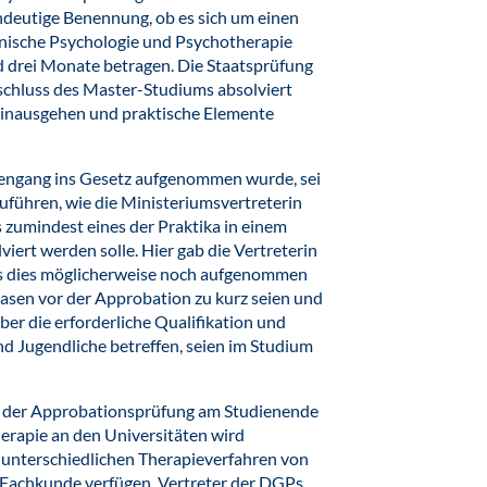
eindeutige Benennung, ob es sich um einen
inische Psychologie und Psychotherapie
nd drei Monate betragen. Die Staatsprüfung
schluss des Master-Studiums absolviert
 hinausgehen und praktische Elemente
diengang ins Gesetz aufgenommen wurde, sei
uführen, wie die Ministeriumsvertreterin
zumindest eines der Praktika in einem
iert werden solle. Hier gab die Vertreterin
ss dies möglicherweise noch aufgenommen
hasen vor der Approbation zu kurz seien und
ber die erforderliche Qualifikation und
nd Jugendliche betreffen, seien im Studium
kt der Approbationsprüfung am Studienende
herapie an den Universitäten wird
ie unterschiedlichen Therapieverfahren von
e Fachkunde verfügen. Vertreter der DGPs