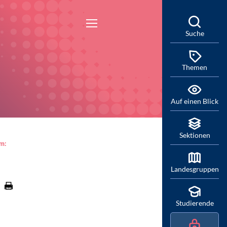
Suche
Themen
Auf einen Blick
Sektionen
am:
Landesgruppen
Studierende