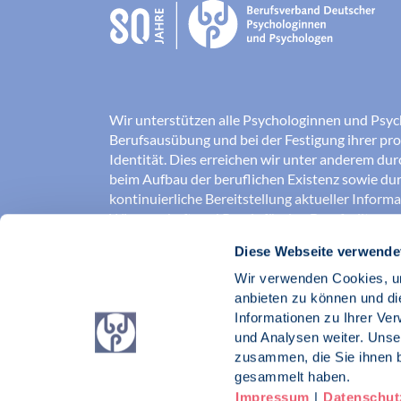
Wir unterstützen alle Psychologinnen und Psyc
Berufsausübung und bei der Festigung ihrer pro
Identität. Dies erreichen wir unter anderem du
beim Aufbau der beruflichen Existenz sowie dur
kontinuierliche Bereitstellung aktueller Inform
Wissenschaft und Praxis für den Berufsalltag.
Diese Webseite verwende
Wir erschließen und sichern Berufsfelder und so
Erkenntnisse der Psychologie kompetent und v
Wir verwenden Cookies, um
umgesetzt werden. Darüber hinaus stärken wir 
anbieten zu können und di
Psychologinnen und Psychologen in der Öffentl
Informationen zu Ihrer Ve
vertreten eigene berufspolitische Positionen in 
und Analysen weiter. Unse
zusammen, die Sie ihnen b
Berufsverband Deutscher Psychologinnen un
gesammelt haben.
Impressum
|
Datenschut