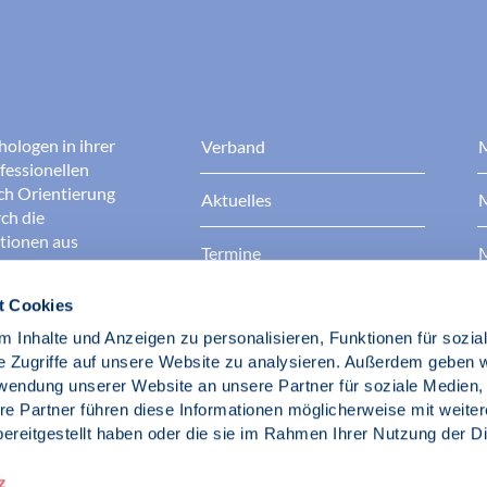
hologen in ihrer
Verband
M
fessionellen
rch Orientierung
Aktuelles
M
ch die
ationen aus
Termine
M
t Cookies
Presse
B
rgen dafür, dass
erantwortungsvoll
 Inhalte und Anzeigen zu personalisieren, Funktionen für sozia
Berufsethik
B
das Ansehen aller
e Zugriffe auf unsere Website zu analysieren. Außerdem geben w
ichkeit und
rwendung unserer Website an unsere Partner für soziale Medien
der Gesellschaft.
re Partner führen diese Informationen möglicherweise mit weite
Fach- und Berufspolitik
ereitgestellt haben oder die sie im Rahmen Ihrer Nutzung der D
d Psychologen
z