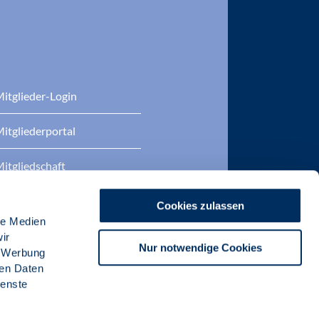
itglieder-Login
itgliederportal
itgliedschaft
eratung
Cookies zulassen
le Medien
DP Zertifizierungen
ir
Nur notwendige Cookies
, Werbung
ren Daten
ienste