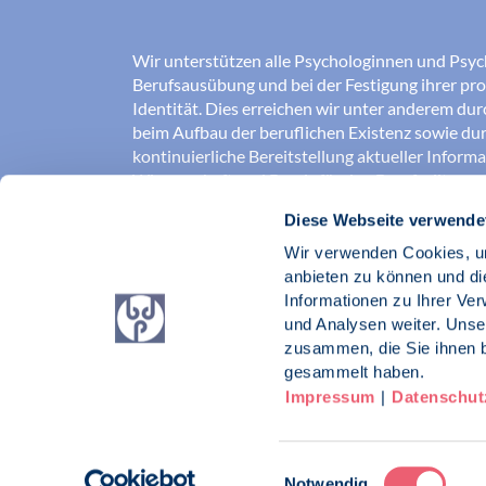
Wir unterstützen alle Psychologinnen und Psyc
Berufsausübung und bei der Festigung ihrer pro
Identität. Dies erreichen wir unter anderem du
beim Aufbau der beruflichen Existenz sowie dur
kontinuierliche Bereitstellung aktueller Inform
Wissenschaft und Praxis für den Berufsalltag.
Diese Webseite verwende
Wir erschließen und sichern Berufsfelder und so
Erkenntnisse der Psychologie kompetent und v
Wir verwenden Cookies, um
umgesetzt werden. Darüber hinaus stärken wir 
anbieten zu können und di
Psychologinnen und Psychologen in der Öffentl
Informationen zu Ihrer Ve
vertreten eigene berufspolitische Positionen in 
und Analysen weiter. Unse
zusammen, die Sie ihnen b
Berufsverband Deutscher Psychologinnen un
gesammelt haben.
Impressum
|
Datenschut
Impressum
Datenschutz
Kontakt
Einwilligungsauswahl
Notwendig