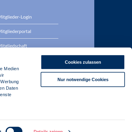
itglieder-Login
itgliederportal
itgliedschaft
eratung
Cookies zulassen
le Medien
DP Zertifizierungen
ir
Nur notwendige Cookies
, Werbung
ren Daten
ienste
g
Details zeigen