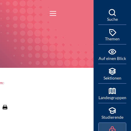
Suche
Themen
Auf einen Blick
Sektionen
am:
Landesgruppen
Studierende