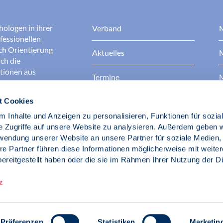
hologen in ihrer
Verband
M
fessionellen
rch Orientierung
Aktuelles
M
ch die
ationen aus
Termine
M
t Cookies
Presse
B
rgen dafür, dass
erantwortungsvoll
 Inhalte und Anzeigen zu personalisieren, Funktionen für sozia
Berufsethik
B
das Ansehen aller
e Zugriffe auf unsere Website zu analysieren. Außerdem geben w
ichkeit und
rwendung unserer Website an unsere Partner für soziale Medien
der Gesellschaft.
re Partner führen diese Informationen möglicherweise mit weite
Fach- und Berufspolitik
ereitgestellt haben oder die sie im Rahmen Ihrer Nutzung der D
d Psychologen
z
Präferenzen
Statistiken
Marketin