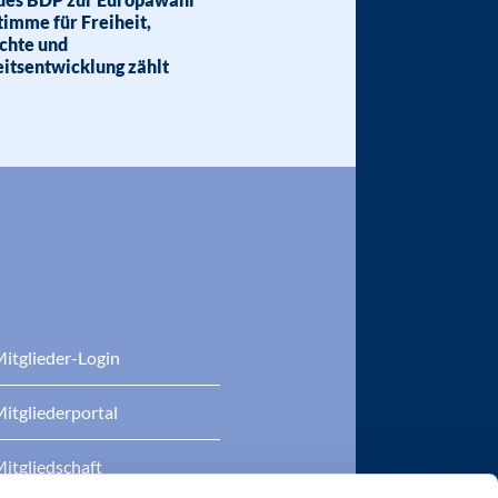
timme für Freiheit,
chte und
itsentwicklung zählt
itglieder-Login
itgliederportal
itgliedschaft