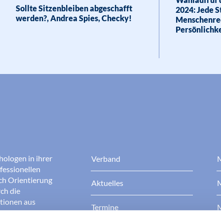
Sollte Sitzenbleiben abgeschafft
2024: Jede S
werden?, Andrea Spies, Checky!
Menschenre
Persönlichke
hologen in ihrer
Verband
M
fessionellen
rch Orientierung
Aktuelles
M
ch die
ationen aus
Termine
M