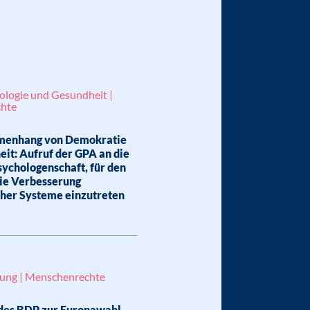
ologie und Gesundheit |
hte
enhang von Demokratie
it: Aufruf der GPA an die
ychologenschaft, für den
die Verbesserung
her Systeme einzutreten
lung | Menschenrechte
des BDP zur Europawahl