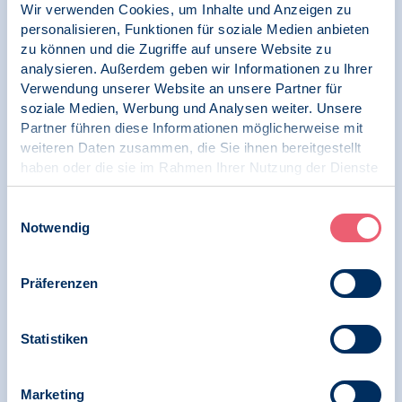
Wir verwenden Cookies, um Inhalte und Anzeigen zu
personalisieren, Funktionen für soziale Medien anbieten
zu können und die Zugriffe auf unsere Website zu
analysieren. Außerdem geben wir Informationen zu Ihrer
16.11.2023
News | Menschenrechte | Psychologie in Krisen
Verwendung unserer Website an unsere Partner für
soziale Medien, Werbung und Analysen weiter. Unsere
Partner führen diese Informationen möglicherweise mit
Appell zur Besinnung
weiteren Daten zusammen, die Sie ihnen bereitgestellt
haben oder die sie im Rahmen Ihrer Nutzung der Dienste
gesammelt haben.
Impressum
|
Datenschutz
Einwilligungsauswahl
23.02.2023
Notwendig
Krieg gegen die Ukraine
Ein Jahr Krieg gegen die Ukraine – BDP
Präferenzen
erneuert Solidarität mit Ukrainerinnen und
Ukrainern
Statistiken
Marketing