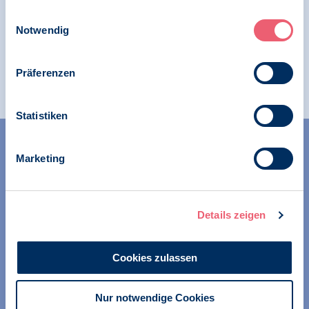
Impressum
|
Datenschutz
Einwilligungsauswahl
BDP erleichtert: Widerspruchregelung (Opt
Notwendig
Out) im Europäischen Ge-
sundheitsdatenraum (EHDS) bleibt bestehen
Präferenzen
Statistiken
Marketing
Details zeigen
Wir unterstützen alle Psychologinnen und Psychologen in
ihrer Berufsausübung und bei der Festigung ihrer
Cookies zulassen
professionellen Identität. Dies erreichen wir unter
anderem durch Orientierung beim Aufbau der beruflichen
Existenz sowie durch die kontinuierliche Bereitstellung
Nur notwendige Cookies
aktueller Informationen aus Wissenschaft und Praxis für