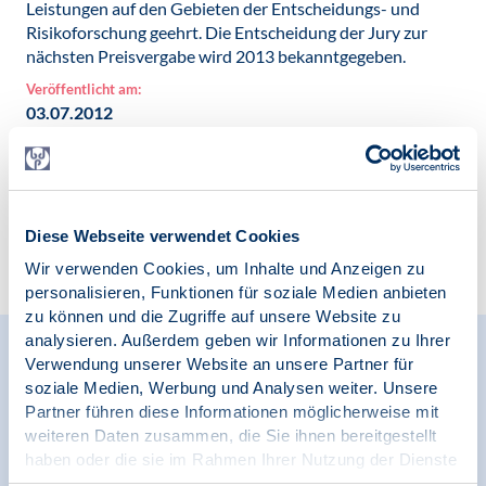
Leistungen auf den Gebieten der Entscheidungs- und
Risikoforschung geehrt. Die Entscheidung der Jury zur
nächsten Preisvergabe wird 2013 bekanntgegeben.
Veröffentlicht am:
03.07.2012
Diese Webseite verwendet Cookies
Zur Übersicht
Wir verwenden Cookies, um Inhalte und Anzeigen zu
personalisieren, Funktionen für soziale Medien anbieten
zu können und die Zugriffe auf unsere Website zu
analysieren. Außerdem geben wir Informationen zu Ihrer
Relevante Nachrichten
Verwendung unserer Website an unsere Partner für
soziale Medien, Werbung und Analysen weiter. Unsere
Partner führen diese Informationen möglicherweise mit
weiteren Daten zusammen, die Sie ihnen bereitgestellt
haben oder die sie im Rahmen Ihrer Nutzung der Dienste
01.05.2024
News | Digitale Gesellschaft und Psychologie
gesammelt haben.