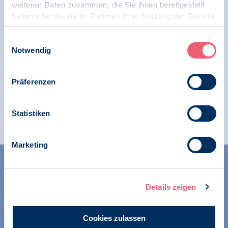
weiteren Daten zusammen, die Sie ihnen bereitgestellt
15.01.2025
haben oder die sie im Rahmen Ihrer Nutzung der Dienste
Pressemitteilung | Psychologie und Gesundheit |
gesammelt haben.
Digitale Gesellschaft und Psychologie
Impressum
|
Datenschutz
Einwilligungsauswahl
Notwendig
BDP zeichnet Offenen Brief „Fünf Schritte zu
mehr Vertrauen in die ePA“ und spricht klare
Widerspruchs-Empfehlung zur ePA-Anlage
Präferenzen
für psychisch erkrankte gesetzlich
Versicherte aus
Statistiken
Marketing
Details zeigen
Cookies zulassen
Wir unterstützen alle Psychologinnen und Psychologen in