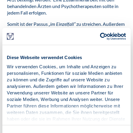
behandelnden Ärzten und Psychotherapeuten sollte in
jedem Fall erfolgen.
Somit ist der Passus
„im Einzelfall“
zu streichen. Außerdem
sind die Psychologischen Psychotherapeuten,
Fachpsychotherapeuten und Kinder- und Jugendliche
Psychotherapeuten zu ergänzen, um einen generellen
Einbezug bei gleichzeitiger psychotherapeutischer
Behandlung im Rahmen des SGB V zu etablieren. Aus
Diese Webseite verwendet Cookies
aktuellem Anlass fordert der BDP dringend im
Wir verwenden Cookies, um Inhalte und Anzeigen zu
kommenden Gesetz die neue Berufsbezeichnung des
personalisieren, Funktionen für soziale Medien anbieten
Fachpsychotherapeuten
zusätzlich zu den
zu können und die Zugriffe auf unsere Website zu
Berufsbezeichnungen
Psychologischer Psychotherapeut
und
analysieren. Außerdem geben wir Informationen zu Ihrer
Kinder- und Jugendlichenpsychotherapeut
zu benennen.
Verwendung unserer Website an unsere Partner für
soziale Medien, Werbung und Analysen weiter. Unsere
Folgende Gesetzesformulierung wird vorgeschlagen:
Partner führen diese Informationen möglicherweise mit
weiteren Daten zusammen, die Sie ihnen bereitgestellt
§ 38c Abs. 3 IKJHG -
Alternativvorschlag BDP
haben oder die sie im Rahmen Ihrer Nutzung der Dienste
RefE
gesammelt haben.
Bei der Aufstellung und
Impressum
|
Datenschutz
Einwilligungsauswahl