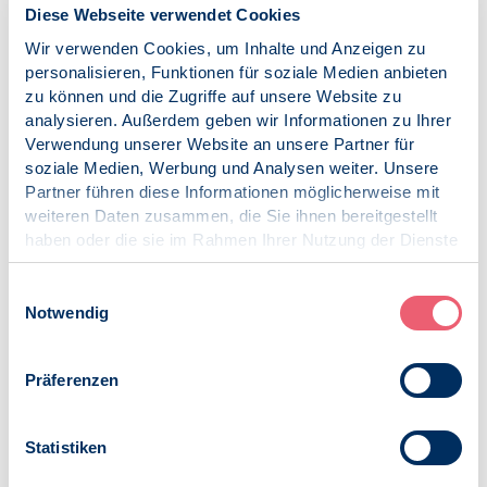
gesperrten Bereich niederlassen. Für Fachgebiete wie
Diese Webseite verwendet Cookies
Kardiologie oder Rheumatologie werden Maximalquoten
Wir verwenden Cookies, um Inhalte und Anzeigen zu
eingeführt.
personalisieren, Funktionen für soziale Medien anbieten
zu können und die Zugriffe auf unsere Website zu
Unsere Gesellschaft befindet sich in einem Wandel.
analysieren. Außerdem geben wir Informationen zu Ihrer
Psychische Erkrankungen nehmen an Bedeutung zu und
Verwendung unserer Website an unsere Partner für
sind bereits heute die zweithäufigste Ursache für
soziale Medien, Werbung und Analysen weiter. Unsere
Arbeitsunfähigkeit oder Berentung. Diesem Wandel muss
Partner führen diese Informationen möglicherweise mit
sich unsere Gesellschaft stellen. Aktuell wird dies von
weiteren Daten zusammen, die Sie ihnen bereitgestellt
Politikerseite noch geleugnet.
haben oder die sie im Rahmen Ihrer Nutzung der Dienste
gesammelt haben.
„Lange Wartezeiten im Bereich ambulanter
Impressum
|
Datenschutz
Einwilligungsauswahl
Psychotherapie werden zum Teil unangemessen durch
Notwendig
‚Fehlverhalten‘ von Psychotherapeutinnen und
Psychotherapeuten erklärt – zu geringe Praxisauslastung,
Benachteiligung schwerer Erkrankter. Erfreulich ist, dass
Präferenzen
Betroffene selbst insgesamt schneller angemessene
Psychotherapeutische Hilfe in Anspruch nehmen“, so
Berwanger abschließend.
Statistiken
Veröffentlicht am: