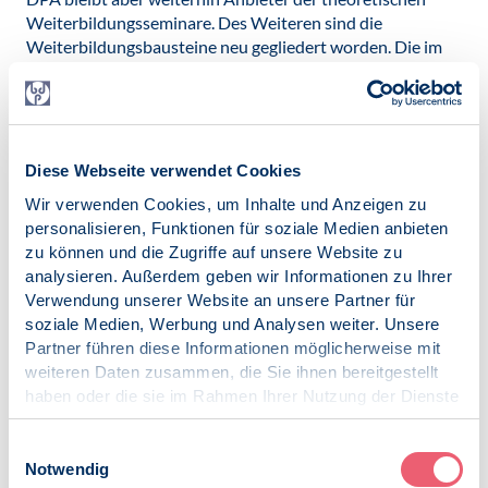
Weiterbildungsseminare. Des Weiteren sind die
Weiterbildungsbausteine neu gegliedert worden. Die im
Fachteam erarbeiteten Fälle müssen nicht mehr aus drei,
sondern nur noch aus zwei der sechs
Anwendungsbereiche stammen. Auch die Anforderungen
an die praktische Erfahrung wurden neu formuliert.
Konkretisiert wurde weiterhin die
Diese Webseite verwendet Cookies
Fortbildungsverpflichtung. Die Fachpsychologen für
Wir verwenden Cookies, um Inhalte und Anzeigen zu
Rechtspsychologie müssen zum Erhalt ihres Zertifikats
personalisieren, Funktionen für soziale Medien anbieten
innerhalb von fünf Jahren 200 Stunden Fortbildung
zu können und die Zugriffe auf unsere Website zu
nachweisen.
analysieren. Außerdem geben wir Informationen zu Ihrer
Veröffentlicht am:
Verwendung unserer Website an unsere Partner für
18.07.2013
soziale Medien, Werbung und Analysen weiter. Unsere
Partner führen diese Informationen möglicherweise mit
weiteren Daten zusammen, die Sie ihnen bereitgestellt
haben oder die sie im Rahmen Ihrer Nutzung der Dienste
gesammelt haben.
Impressum
|
Datenschutz
Einwilligungsauswahl
Zur Übersicht
Notwendig