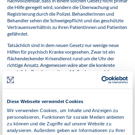
nachvollziehbar, dass in einem solchen Gesetz nicht primär
die Hilfe geregelt wird, sondern die Überwachung und
Registrierung durch die Polizei. Behandlerinnen und
Behandler sehen die Schweigepflicht und das geschützte
Vertrauensverhältnis zu ihren Patientinnen und Patienten
gefährdet.
Tatsächlich sind in dem neuen Gesetz nur wenige neue
Hilfen für psychisch Kranke vorgesehen. Zwar ist ein
flächendeckender Krisendienst rund um die Uhr der
richtige Ansatz. Angemessen wäre aber die konkrete
gesetzliche Regelung weiterer Maßnahmen, welche
Diagnostik und Therapie im Zusammenhang mit
Gewaltdelikten deutlich verbessern. Psychisch Kranke
gefährden nicht mehr als gesunde Menschen und dürfen
nicht stigmatisiert werden.
Diese Webseite verwendet Cookies
Trotz der Veränderung der ursprünglich geplanten
Wir verwenden Cookies, um Inhalte und Anzeigen zu
Regelung eines für viele Behörden einsehbaren
personalisieren, Funktionen für soziale Medien anbieten
Unterbringungsregisters, entfernt sich auch noch der
zu können und die Zugriffe auf unsere Website zu
jetzige Gesetzestext von freiheitlichen Grundsätzen und
analysieren. Außerdem geben wir Informationen zu Ihrer