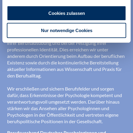
Cookies zulassen
Nur notwendige Cookies
Wir unterstützen alle Psychologinnen und Psychologen in
ihrer Berufsausübung und bei der Festigung ihrer
professionellen Identität. Dies erreichen wir unter
anderem durch Orientierung beim Aufbau der beruflichen
Existenz sowie durch die kontinuierliche Bereitstellung
aktueller Informationen aus Wissenschaft und Praxis für
den Berufsalltag.
Wir erschließen und sichern Berufsfelder und sorgen
dafür, dass Erkenntnisse der Psychologie kompetent und
verantwortungsvoll umgesetzt werden. Darüber hinaus
stärken wir das Ansehen aller Psychologinnen und
Psychologen in der Öffentlichkeit und vertreten eigene
berufspolitische Positionen in der Gesellschaft.
Berufsverband Deutscher Psychologinnen und