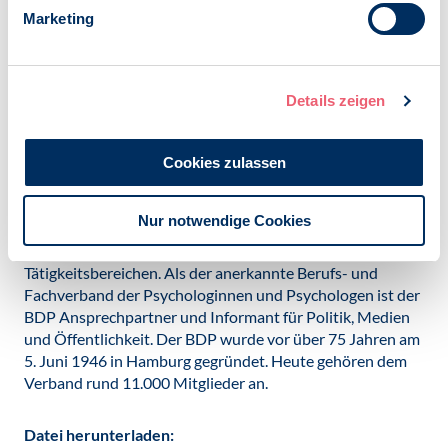
gemeinsam mit weiteren BDP-Psychologinnen und -
Marketing
Psychologen arbeiten an diesem Themenkomplex.
Ansprechpartnerin: Julia Scharnhorst, Vorsitzende der
Sektion „Gesundheits-, Umwelt- und Schriftpsychologie“
Details zeigen
im BDP
Kontakt:
presse@bdp-verband.de
Cookies zulassen
Der Berufsverband Deutscher Psychologinnen und
Psychologen e.V. (BDP) vertritt die beruflichen Interessen
Nur notwendige Cookies
der niedergelassenen, selbständigen und angestellten/
beamteten Psychologinnen und Psychologen aus allen
Tätigkeitsbereichen. Als der anerkannte Berufs- und
Fachverband der Psychologinnen und Psychologen ist der
BDP Ansprechpartner und Informant für Politik, Medien
und Öffentlichkeit. Der BDP wurde vor über 75 Jahren am
5. Juni 1946 in Hamburg gegründet. Heute gehören dem
Verband rund 11.000 Mitglieder an.
Datei herunterladen: