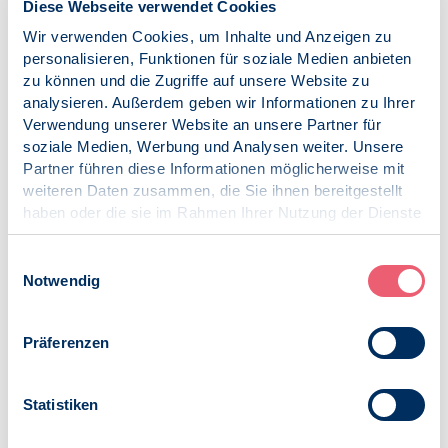
Die WHO fordert eine „Well-being economy“, die drei Ziele
Diese Webseite verwendet Cookies
verfolgt:
Wir verwenden Cookies, um Inhalte und Anzeigen zu
personalisieren, Funktionen für soziale Medien anbieten
Wohlergehen der Menschheit
zu können und die Zugriffe auf unsere Website zu
Verteilungsgerechtigkeit
analysieren. Außerdem geben wir Informationen zu Ihrer
Verwendung unserer Website an unsere Partner für
Ökologische Nachhaltigkeit
soziale Medien, Werbung und Analysen weiter. Unsere
Partner führen diese Informationen möglicherweise mit
Um die destruktiven Kreisläufe zu unterbrechen, welche
weiteren Daten zusammen, die Sie ihnen bereitgestellt
die Menschen auf ihrem Planeten geschaffen haben,
haben oder die sie im Rahmen Ihrer Nutzung der Dienste
braucht es rechtliche Veränderungen, Reformierung von
gesammelt haben.
Wirtschaft und Unternehmen sowie eine Unterstützung
Impressum
|
Datenschutz
aller Menschen, damit sie gesunde Entscheidungen treffen
Einwilligungsauswahl
Notwendig
können.
Der Berufsverband der Deutschen Psychologinnen und
Psychologen e.V. (BDP) plant vor diesem Hintergrund
Präferenzen
eine Klima-Dekade, um „Klima und Psychologie“ als
Schwerpunktthema zu behandeln. Dafür wurde 2021
Statistiken
eine Arbeitsgruppe „Klima und Psychologie“ gegründet,
die Sektion „Gesundheits- und Umweltpsychologie“