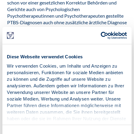
schon vor einer gesetzlichen Korrektur Behörden und
Gerichte auch von Psychologischen
Psychotherapeutinnen und Psychotherapeuten gestellte
PTBS-Diagnosen auch ohne zusätzliche ärztliche Diagnose
als Amtsermittlungsanlass und gerichtlich als gleichwertig
zu beurteilende Expertise berücksichtigen müssen.
Bei einer rechtlichen Korrektur ist zugleich auch faktisch
der Zugang zu einer qualifizierten PTBS-Diagnostik durch
Diese Webseite verwendet Cookies
Psychotherapeutinnen und Psychotherapeuten und
Wir verwenden Cookies, um Inhalte und Anzeigen zu
Fachärztinnen und Fachärzten mit z.B. unkomplizierter
personalisieren, Funktionen für soziale Medien anbieten
Finanzierung und Dolmetscherstellung, zu erleichtern.
zu können und die Zugriffe auf unsere Website zu
Veröffentlicht am:
analysieren. Außerdem geben wir Informationen zu Ihrer
11.12.2019
Verwendung unserer Website an unsere Partner für
soziale Medien, Werbung und Analysen weiter. Unsere
Kategorien:
Partner führen diese Informationen möglicherweise mit
Resolution
weiteren Daten zusammen, die Sie ihnen bereitgestellt
haben oder die sie im Rahmen Ihrer Nutzung der Dienste
gesammelt haben.
Impressum
|
Datenschutz
Einwilligungsauswahl