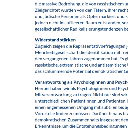
die massive Bedrohung, die von rassistischem 
Zielgerichtet wurden von den Tätern, ihrer rec
und jüdische Personen als Opfer markiert und k
jedoch nicht im luftleeren Raum entstanden, so
gesellschaftlicher Radikalisierungstendenzen be
Widerstand stärken
Zugleich zeigen die Repräsentativbefragungen j
Mehrheitsgesellschaft die Identifikation mit f
den vergangenen Jahren zugenommen hat. Es gil
rassistische, extremistische und antisemitische
das schlummernde Potenzial demokratischer Gr
Verantwortung als Psychologinnen und Psych
Hierbei haben wir als Psychologinnen und Psyc
Mitverantwortung zu tragen. Nicht nur sind wir 
unterschiedlichen Patientinnen und Patienten, 
einen angemessenen Umgang mit subtilen bis 
Vorurteile finden zu müssen. Darüber hinaus bra
demokratischen Zusammenhalts insgesamt den
Erkenntnisse, um die Entstehungsbedingungen d