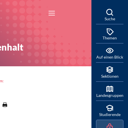
Suche
Themen
enhalt
Auf einen Blick
Sektionen
am:
Landesgruppen
Studierende