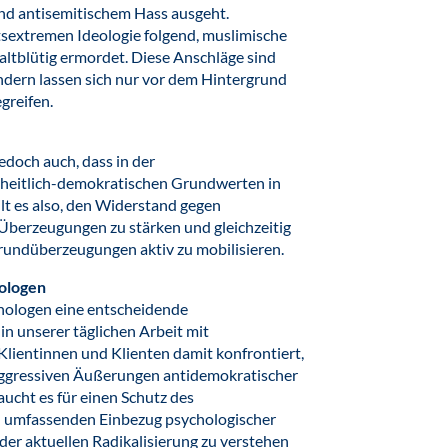
und antisemitischem Hass ausgeht.
htsextremen Ideologie folgend, muslimische
altblütig ermordet. Diese Anschläge sind
ndern lassen sich nur vor dem Hintergrund
greifen.
edoch auch, dass in der
reiheitlich-demokratischen Grundwerten in
t es also, den Widerstand gegen
 Überzeugungen zu stärken und gleichzeitig
undüberzeugungen aktiv zu mobilisieren.
ologen
hologen eine entscheidende
in unserer täglichen Arbeit mit
Klientinnen und Klienten damit konfrontiert,
aggressiven Äußerungen antidemokratischer
ucht es für einen Schutz des
 umfassenden Einbezug psychologischer
er aktuellen Radikalisierung zu verstehen