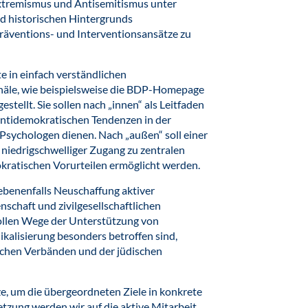
xtremismus und Antisemitismus unter
nd historischen Hintergrunds
äventions- und Interventionsansätze zu
e in einfach verständlichen
äle, wie beispielsweise die BDP-Homepage
stellt. Sie sollen nach „innen“ als Leitfaden
ntidemokratischen Tendenzen in der
Psychologen dienen. Nach „außen“ soll einer
n niedrigschwelliger Zugang zu zentralen
kratischen Vorurteilen ermöglicht werden.
ebenenfalls Neuschaffung aktiver
haft und zivilgesellschaftlichen
ollen Wege der Unterstützung von
kalisierung besonders betroffen sind,
schen Verbänden und der jüdischen
ze, um die übergeordneten Ziele in konkrete
tzung werden wir auf die aktive Mitarbeit