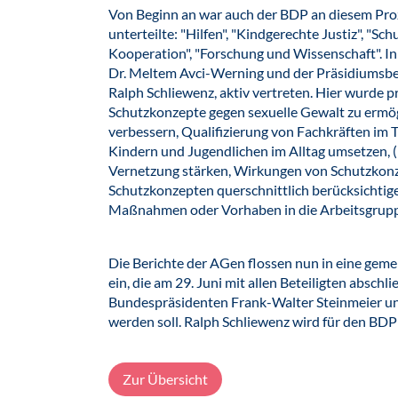
Von Beginn an war auch der BDP an diesem Proze
unterteilte: "Hilfen", "Kindgerechte Justiz", "S
Kooperation", "Forschung und Wissenschaft". I
Dr. Meltem Avci-Werning und der Präsidiumsbe
Ralph Schliewenz, aktiv vertreten. Hier wurde
Schutzkonzepte gegen sexuelle Gewalt zu ermö
verbessern, Qualifizierung von Fachkräften im 
Kindern und Jugendlichen im Alltag umsetzen, 
Vernetzung stärken, Wirkungen von Schutzkonz
Schutzkonzepten querschnittlich berücksichtig
Maßnahmen oder Vorhaben in die Arbeitsgrupp
Die Berichte der AGen flossen nun in eine gem
ein, die am 29. Juni mit allen Beteiligten absch
Bundespräsidenten Frank-Walter Steinmeier un
werden soll. Ralph Schliewenz wird für den BDP
Zur Übersicht