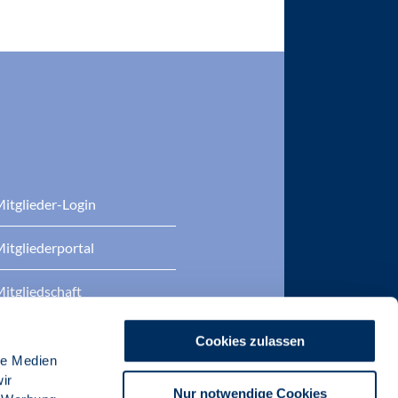
itglieder-Login
itgliederportal
itgliedschaft
eratung
Cookies zulassen
le Medien
DP Zertifizierungen
ir
Nur notwendige Cookies