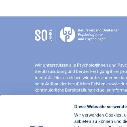
Wir unterstützen alle Psychologinnen und Psyc
Berufsausübung und bei der Festigung ihrer pro
Identität. Dies erreichen wir unter anderem du
beim Aufbau der beruflichen Existenz sowie dur
kontinuierliche Bereitstellung aktueller Inform
Wissenschaft und Praxis für den Berufsalltag.
Diese Webseite verwende
Wir erschließen und sichern Berufsfelder und so
Erkenntnisse der Psychologie kompetent und v
Wir verwenden Cookies, um
umgesetzt werden. Darüber hinaus stärken wir 
anbieten zu können und di