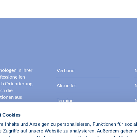
hologen in ihrer
Verband
M
fessionellen
rch Orientierung
Aktuelles
M
ch die
ationen aus
Termine
M
t Cookies
Presse
B
rgen dafür, dass
erantwortungsvoll
 Inhalte und Anzeigen zu personalisieren, Funktionen für sozia
Berufsethik
B
das Ansehen aller
e Zugriffe auf unsere Website zu analysieren. Außerdem geben w