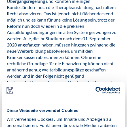
Übergangsregelung und könnten in einigen
Bundesländern noch die Therapieausbildung nach altem
Recht absolvieren. Das ist jedoch nicht flächendeckend
möglich und es kann für uns keine Lösung sein, trotz der
Reform nun doch wieder in die prekären
Ausbildungsbedingungen im alten System gezwungen zu
werden. Alle, die ihr Studium nach dem 01. September
2020 angefangen haben, müssen hingegen zwingend die
neue Weiterbildung absolvieren, um mit den
Krankenkassen abrechnen zu können. Ohne eine
rechtliche Grundlage für die Finanzierung können nicht
annähernd genug Weiterbildungsplätze geschaffen
werden und in der Folge nicht genügend
Fachpsychotherapeutinnen und Fachpsychotherapeuten
zur Verfügung stehen, was den Mangel an Therapieplätzen
künftig noch weiter verschärfen würde.“
Und wie geht es für Sie persönlich weiter, sollten Sie
Diese Webseite verwendet Cookies
keinen Weiterbildungsplatz finden?
Wir verwenden Cookies, um Inhalte und Anzeigen zu
„Ich plane aktuell, meine Approbationsprüfung im März
personalisieren, Funktionen für soziale Medien anbieten