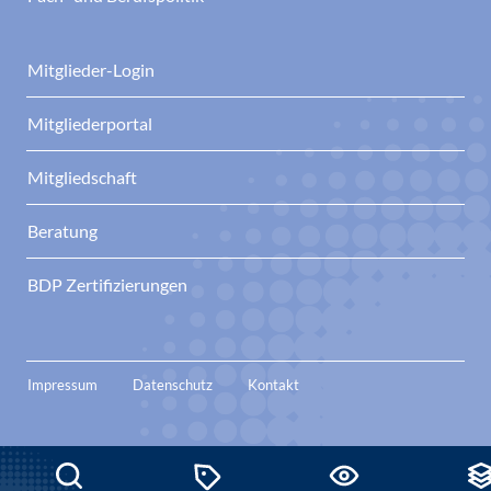
Mitglieder-Login
Mitgliederportal
Mitgliedschaft
Beratung
BDP Zertifizierungen
Impressum
Datenschutz
Kontakt