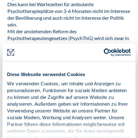
Dies kann bei Wartezeiten für ambulante
Psychotherapieplätze von 3-6 Monaten nicht im Interesse
der Bevölkerung und auch nicht im Interesse der Politik
sein.
Mit der anstehenden Reform des
Psychotherapeutengesetzes (PsychThG) wird sich zwar in
der Zukunft etwas verändern, jedoch benötigen Reformen
Zeit und die Situation der PiA momentan spielt im
Schatten dieser Reformbestrebungen in der Politik derzeit
keine Rolle.
Eckpunkte zur Novellierung des PsychThG wurden vom
Diese Webseite verwendet Cookies
Bundesministerium für Gesundheit im Herbst 2016
Wir verwenden Cookies, um Inhalte und Anzeigen zu
veröffentlicht. Ein Referentenentwurf des BMG wurde
personalisieren, Funktionen für soziale Medien anbieten
bereits mehrfach angekündigt. Aktuell wird ein
zu können und die Zugriffe auf unsere Website zu
Arbeitspapier erwartet. Die geplante Verabschiedung
analysieren. Außerdem geben wir Informationen zu Ihrer
eines Gesetzes in dieser Legislaturperiode kann demnach
Verwendung unserer Website an unsere Partner für
schon aus Zeitmangel nicht mehr erfolgen.“
soziale Medien, Werbung und Analysen weiter. Unsere
Ansprechpartnerin für die Presse ist Katharina van
Partner führen diese Informationen möglicherweise mit
Bronswijk, PiA-Sprecherin im VPP/BDP
weiteren Daten zusammen, die Sie ihnen bereitgestellt
Veröffentlicht am:
haben oder die sie im Rahmen Ihrer Nutzung der Dienste