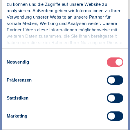
zu können und die Zugriffe auf unsere Website zu
analysieren. Außerdem geben wir Informationen zu Ihrer
Verwendung unserer Website an unsere Partner für
soziale Medien, Werbung und Analysen weiter. Unsere
Partner führen diese Informationen möglicherweise mit
weiteren Daten zusammen, die Sie ihnen bereitgestellt
haben oder die sie im Rahmen Ihrer Nutzung der Dienste
gesammelt haben.
Impressum
|
Datenschutz
Einwilligungsauswahl
Notwendig
Wir unterstützen alle Psychologinnen und Psychologen in
ihrer Berufsausübung und bei der Festigung ihrer
professionellen Identität. Dies erreichen wir unter
Präferenzen
anderem durch Orientierung beim Aufbau der beruflichen
Existenz sowie durch die kontinuierliche Bereitstellung
aktueller Informationen aus Wissenschaft und Praxis für
Statistiken
den Berufsalltag.
Marketing
Wir erschließen und sichern Berufsfelder und sorgen
dafür, dass Erkenntnisse der Psychologie kompetent und
verantwortungsvoll umgesetzt werden. Darüber hinaus