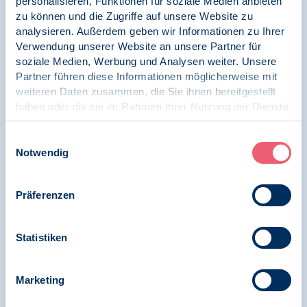
personalisieren, Funktionen für soziale Medien anbieten
zu können und die Zugriffe auf unsere Website zu
17.02.2025
analysieren. Außerdem geben wir Informationen zu Ihrer
Pressemitteilung | Menschenrechte
Verwendung unserer Website an unsere Partner für
soziale Medien, Werbung und Analysen weiter. Unsere
Wahlaufruf des BDP zur Bundestagswahl
Partner führen diese Informationen möglicherweise mit
2025: Jede Stimme zählt - für Demokratie,
weiteren Daten zusammen, die Sie ihnen bereitgestellt
Freiheit und Menschenrechte
haben oder die sie im Rahmen Ihrer Nutzung der Dienste
gesammelt haben.
Impressum
|
Datenschutz
Einwilligungsauswahl
Notwendig
12.11.2024
News | Klima und Psychologie | SK GUP
Präferenzen
Climate Crisis and the Human Factor: 10
Psychological Keys to Unlocking Climate
Action
Statistiken
Marketing
05.11.2024