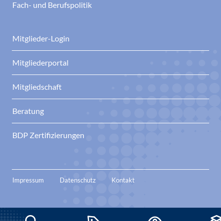
Fach- und Berufspolitik
Mitglieder-Login
Mitgliederportal
Mitgliedschaft
Beratung
BDP Zertifizierungen
Impressum
Datenschutz
Kontakt