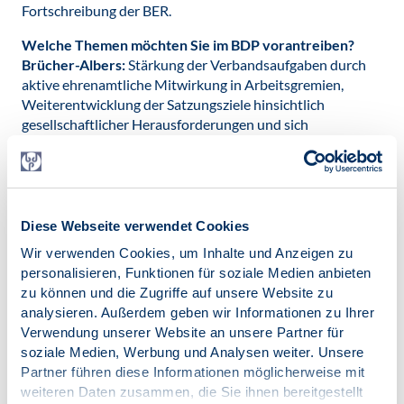
Fortschreibung der BER.
Welche Themen möchten Sie im BDP vorantreiben?
Brücher-Albers:
Stärkung der Verbandsaufgaben durch
aktive ehrenamtliche Mitwirkung in Arbeitsgremien,
Weiterentwicklung der Satzungsziele hinsichtlich
gesellschaftlicher Herausforderungen und sich
verändernder Berufsaufgaben, Identifizierung und
Wahrnehmung der gesellschaftlichen Aufgaben und
Pflichten des Psychologenstandes
Wie können die Mitglieder selbst aktiv werden und an
Diese Webseite verwendet Cookies
diesen Themen mitarbeiten?
Wir verwenden Cookies, um Inhalte und Anzeigen zu
Brücher-Albers:
Zurückblickend halte ich das Old-School-
personalisieren, Funktionen für soziale Medien anbieten
Muster unserer zentralen Forschungsergebnisse zu den
zu können und die Zugriffe auf unsere Website zu
zwischenmenschlichen Kommunikationen, nämlich die
analysieren. Außerdem geben wir Informationen zu Ihrer
Bedeutung der nicht medial vermittelten Face-to-Face
Verwendung unserer Website an unsere Partner für
Interaktion, für zukunftsweisend. Die Nutzung der
soziale Medien, Werbung und Analysen weiter. Unsere
sozialen Medien kann das Berührt Sein oder Angerührt
Partner führen diese Informationen möglicherweise mit
Sein bei Äußerungen meines Gegenübers nicht ersetzen,
weiteren Daten zusammen, die Sie ihnen bereitgestellt
vielleicht auch nicht ermöglichen.