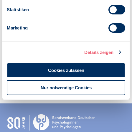
Jan Frederichs
Statistiken
Autor:
Jan Frederichs
Marketing
Veröffentlicht am:
07.07.2010
Details zeigen
Cookies zulassen
Zur Übersicht
Nur notwendige Cookies