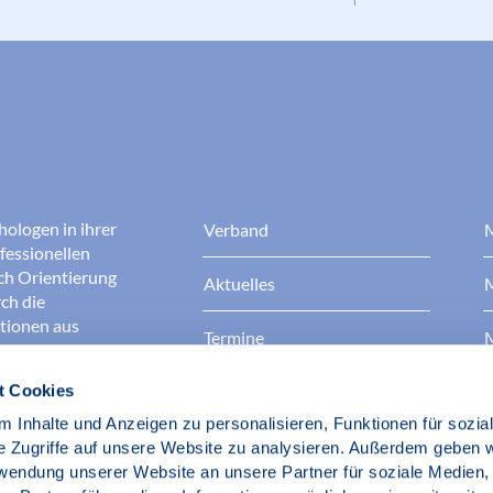
hologen in ihrer
Verband
M
fessionellen
rch Orientierung
Aktuelles
M
ch die
ationen aus
Termine
M
t Cookies
Presse
B
rgen dafür, dass
erantwortungsvoll
 Inhalte und Anzeigen zu personalisieren, Funktionen für sozia
Berufsethik
B
das Ansehen aller
e Zugriffe auf unsere Website zu analysieren. Außerdem geben w
ichkeit und
rwendung unserer Website an unsere Partner für soziale Medien