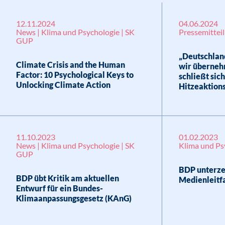
12.11.2024
04.06.2024
News | Klima und Psychologie | SK
Pressemittei
GUP
„Deutschland
Climate Crisis and the Human
wir überneh
Factor: 10 Psychological Keys to
schließt sic
Unlocking Climate Action
Hitzeaktions
11.10.2023
01.02.2023
News | Klima und Psychologie | SK
Klima und Ps
GUP
BDP unterze
BDP übt Kritik am aktuellen
Medienleitf
Entwurf für ein Bundes-
Klimaanpassungsgesetz (KAnG)