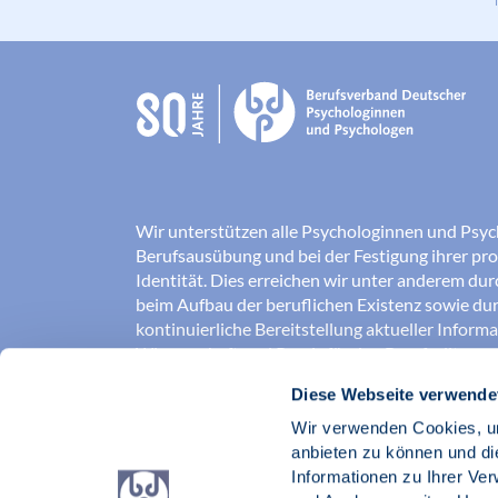
Wir unterstützen alle Psychologinnen und Psyc
Berufsausübung und bei der Festigung ihrer pro
Identität. Dies erreichen wir unter anderem du
beim Aufbau der beruflichen Existenz sowie dur
kontinuierliche Bereitstellung aktueller Inform
Wissenschaft und Praxis für den Berufsalltag.
Diese Webseite verwende
Wir erschließen und sichern Berufsfelder und so
Erkenntnisse der Psychologie kompetent und v
Wir verwenden Cookies, um
umgesetzt werden. Darüber hinaus stärken wir 
anbieten zu können und di
Psychologinnen und Psychologen in der Öffentl
Informationen zu Ihrer Ve