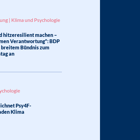
lung | Klima und Psychologie
 hitzeresilient machen –
men Verantwortung“: BDP
h breitem Bündnis zum
tag an
ychologie
ichnet Psy4F-
aden Klima