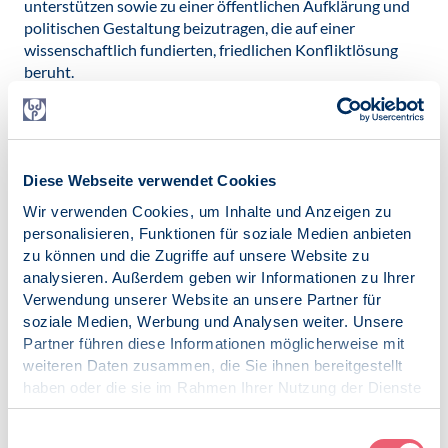
unterstützen sowie zu einer öffentlichen Aufklärung und
politischen Gestaltung beizutragen, die auf einer
wissenschaftlich fundierten, friedlichen Konfliktlösung
beruht.
Auch lädt sie Psycholog*innen dazu ein, mit anderen
Fachdisziplinen zusammenzuarbeiten sowie künftige
Generationen darin auszubilden und zu ermutigen, die
psychologischen Dimensionen der
Diese Webseite verwendet Cookies
Friedenskonsolidierung zu verstehen.
Wir verwenden Cookies, um Inhalte und Anzeigen zu
personalisieren, Funktionen für soziale Medien anbieten
Ergänzend weist der BDP darauf hin, dass bereits die
zu können und die Zugriffe auf unsere Website zu
Vorbereitungen auf Krieg Folgen zeitigen. Sie reichen über
analysieren. Außerdem geben wir Informationen zu Ihrer
die Normalisierung von Gewaltbereitschaft und
Verwendung unserer Website an unsere Partner für
Verstärkung von Feindbildern, zur Akzentuierung
soziale Medien, Werbung und Analysen weiter. Unsere
gesellschaftlicher und kultureller Unterschiede und sind in
Partner führen diese Informationen möglicherweise mit
der Folge mit Spaltungen in der Gesellschaft verbunden.
weiteren Daten zusammen, die Sie ihnen bereitgestellt
Hier
geht es zum IUPsyS-Erklärung.
haben oder die sie im Rahmen Ihrer Nutzung der Dienste
gesammelt haben.
Impressum
|
Datenschutz
Einwilligungsauswahl
Datei herunterladen: