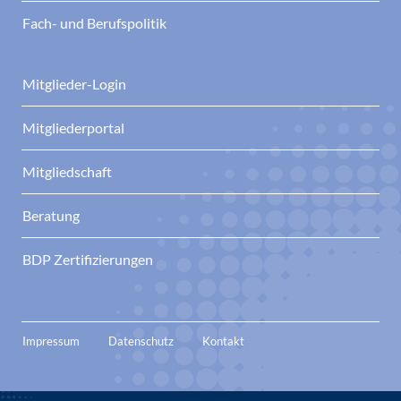
Fach- und Berufspolitik
Mitglieder-Login
Mitgliederportal
Mitgliedschaft
Beratung
BDP Zertifizierungen
Impressum
Datenschutz
Kontakt