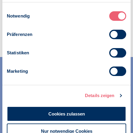
gesammelt haben.
Impressum
|
Datenschutz
Einwilligungsauswahl
Notwendig
Zur Übersicht
Präferenzen
Statistiken
Marketing
Details zeigen
Wir unterstützen alle Psychologinnen und Psychologen in
ihrer Berufsausübung und bei der Festigung ihrer
Cookies zulassen
professionellen Identität. Dies erreichen wir unter
anderem durch Orientierung beim Aufbau der beruflichen
Existenz sowie durch die kontinuierliche Bereitstellung
Nur notwendige Cookies