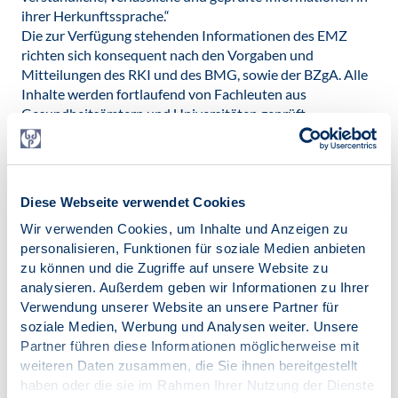
ihrer Herkunftssprache.“
Die zur Verfügung stehenden Informationen des EMZ
richten sich konsequent nach den Vorgaben und
Mitteilungen des RKI und des BMG, sowie der BZgA. Alle
Inhalte werden fortlaufend von Fachleuten aus
Gesundheitsämtern und Universitäten geprüft.
Die aktuell vorliegenden Coronavirus-Informationen
konnten im Rahmen ehrenamtlicher Zusammenarbeit mit
Expert*innen und Fachübersetzer*innen im EMZ erstellt
Diese Webseite verwendet Cookies
werden. „Wir danken unseren Unterstützer*innen,
Übersetzer*innen und Mitarbeiter*innen für die
Wir verwenden Cookies, um Inhalte und Anzeigen zu
großartige Arbeit und den Zusammenhalt. Sie sind unsere
personalisieren, Funktionen für soziale Medien anbieten
„Corona-Held*innen“.
zu können und die Zugriffe auf unsere Website zu
analysieren. Außerdem geben wir Informationen zu Ihrer
Verwendung unserer Website an unsere Partner für
Veröffentlicht am:
soziale Medien, Werbung und Analysen weiter. Unsere
07.04.2020
Partner führen diese Informationen möglicherweise mit
weiteren Daten zusammen, die Sie ihnen bereitgestellt
Kategorien:
COVID-19
haben oder die sie im Rahmen Ihrer Nutzung der Dienste