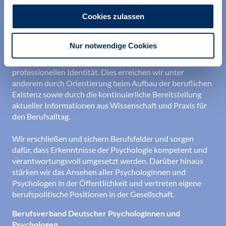
Cookies zulassen
Nur notwendige Cookies
Wir unterstützen alle Psychologinnen und Psychologen in
ihrer Berufsausübung und bei der Festigung ihrer
professionellen Identität. Dies erreichen wir unter
anderem durch Orientierung beim Aufbau der beruflichen
Existenz sowie durch die kontinuierliche Bereitstellung
aktueller Informationen aus Wissenschaft und Praxis für
den Berufsalltag.
Wir erschließen und sichern Berufsfelder und sorgen
dafür, dass Erkenntnisse der Psychologie kompetent und
verantwortungsvoll umgesetzt werden. Darüber hinaus
stärken wir das Ansehen aller Psychologinnen und
Psychologen in der Öffentlichkeit und vertreten eigene
berufspolitische Positionen in der Gesellschaft.
Berufsverband Deutscher Psychologinnen und
Psychologen