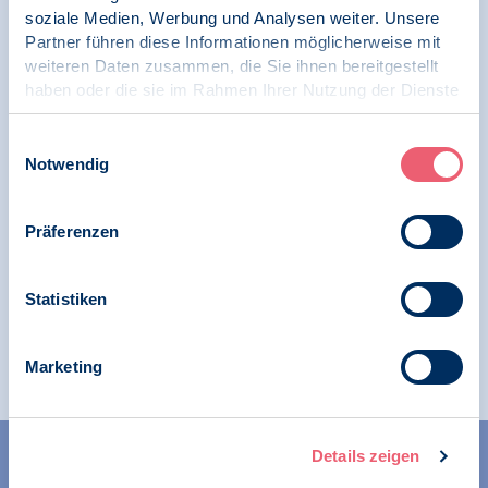
Pressespiegel
soziale Medien, Werbung und Analysen weiter. Unsere
Partner führen diese Informationen möglicherweise mit
Zwischen Herbstblues und Social-Media-
weiteren Daten zusammen, die Sie ihnen bereitgestellt
Hype: Womit wir uns den Herbst versüßen
haben oder die sie im Rahmen Ihrer Nutzung der Dienste
können, Pia Lena Gran, RND
gesammelt haben.
Impressum
|
Datenschutz
Einwilligungsauswahl
Notwendig
23.04.2024
Pressespiegel | SK Verkehrspsychologie
Präferenzen
Motorrad-Fans diskutieren - Unfälle auf
Statistiken
Social Media posten oder nicht?, Horst
Verheyden, SWR
Marketing
Details zeigen