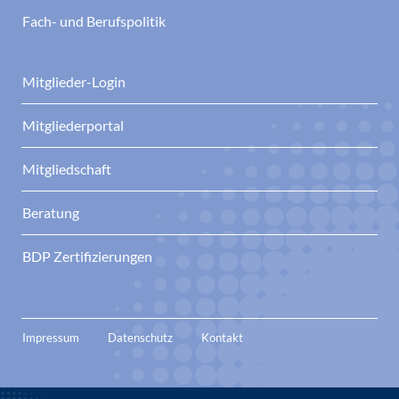
Fach- und Berufspolitik
Mitglieder-Login
Mitgliederportal
Mitgliedschaft
Beratung
BDP Zertifizierungen
Impressum
Datenschutz
Kontakt