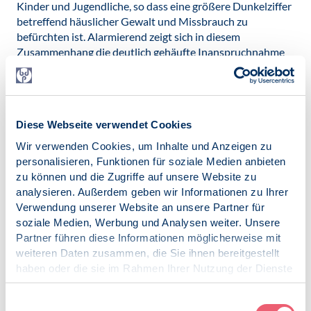
Kinder und Jugendliche, so dass eine größere Dunkelziffer
betreffend häuslicher Gewalt und Missbrauch zu
befürchten ist. Alarmierend zeigt sich in diesem
Zusammenhang die deutlich gehäufte Inanspruchnahme
ambulant psychotherapeutischer Hilfen, v.a. im Kinder-
und Jugendbereich - bei bereits vor Corona bestehender
Unterversorgung für psychisch Erkrankte.
Als Lösungsansätze präsentierte die Landesgruppe Bayern
Diese Webseite verwendet Cookies
des BDP einen breitgefächerten Maßnahmenkatalog,
Wir verwenden Cookies, um Inhalte und Anzeigen zu
welcher unter der Devise: „Aufrechterhaltung und Ausbau
personalisieren, Funktionen für soziale Medien anbieten
vorhandener Strukturen sowie Umsetzung gezielter
zu können und die Zugriffe auf unsere Website zu
weiterer Maßnahmen“ zu fassen ist: Präventionen durch
analysieren. Außerdem geben wir Informationen zu Ihrer
betriebspsychologische Angebote,
Verwendung unserer Website an unsere Partner für
Aufklärungskampagnen mittels Online-Plattformen und
soziale Medien, Werbung und Analysen weiter. Unsere
Werbespots, Schutz vor Fake News, Ausbau pädagogisch-
Partner führen diese Informationen möglicherweise mit
schulischer Hilfen, Ausbau digitaler Angebote, Ausbau
weiteren Daten zusammen, die Sie ihnen bereitgestellt
ambulanter psychotherapeutischer
haben oder die sie im Rahmen Ihrer Nutzung der Dienste
Behandlungsmöglichkeiten und vor allem aufsuchender
gesammelt haben.
Angebote (d. h. aktive Kontaktaufnahme für Jugendliche,
Impressum
|
Datenschutz
Einwilligungsauswahl
Seniorinnen und Senioren).