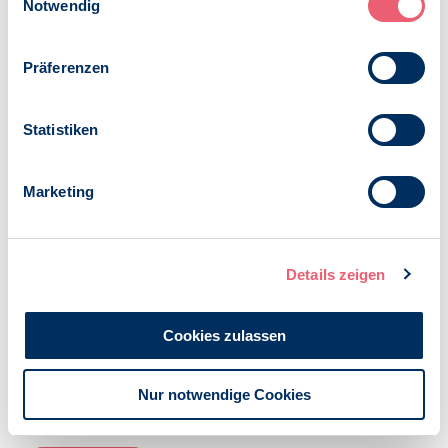
Notwendig
In der politischen Kommunikation sollte dabei stets auf
eine Sprache der Empathie und des Ernstnehmens im
Präferenzen
Umgang mit den Belastungen durch die Corona-Pandemie
geachtet werden. Alle relevante Ministerien (Kultus,
Gesundheit, Soziales und Inneres) sollten dabei
Statistiken
übergreifend kooperieren. Es wurde eine weitere
Zusammenarbeit vereinbart.
Marketing
Ansprechpartner:
pollmann@bdp-bayern.de
Veröffentlicht am:
22.02.2021
Details zeigen
Kategorien:
News
Cookies zulassen
COVID-19
Nur notwendige Cookies