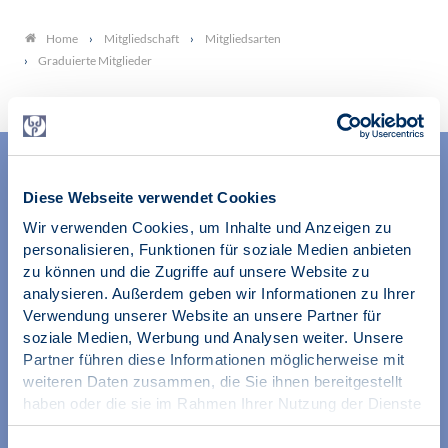
Mitgliedschaft
Mitgliedsarten
Home
Graduierte Mitglieder
Diese Webseite verwendet Cookies
Wir verwenden Cookies, um Inhalte und Anzeigen zu
personalisieren, Funktionen für soziale Medien anbieten
zu können und die Zugriffe auf unsere Website zu
Wir unterstützen alle Psychologinnen und Psychologen in
analysieren. Außerdem geben wir Informationen zu Ihrer
ihrer Berufsausübung und bei der Festigung ihrer
Verwendung unserer Website an unsere Partner für
professionellen Identität. Dies erreichen wir unter
soziale Medien, Werbung und Analysen weiter. Unsere
anderem durch Orientierung beim Aufbau der beruflichen
Partner führen diese Informationen möglicherweise mit
Existenz sowie durch die kontinuierliche Bereitstellung
weiteren Daten zusammen, die Sie ihnen bereitgestellt
aktueller Informationen aus Wissenschaft und Praxis für
haben oder die sie im Rahmen Ihrer Nutzung der Dienste
den Berufsalltag.
gesammelt haben.