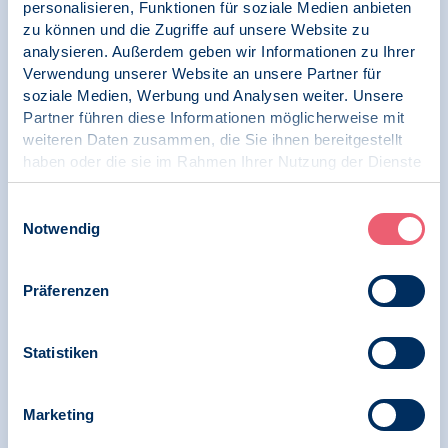
personalisieren, Funktionen für soziale Medien anbieten
zu können und die Zugriffe auf unsere Website zu
Veröffentlichungen zu 77 Jahre BDP
analysieren. Außerdem geben wir Informationen zu Ihrer
Verwendung unserer Website an unsere Partner für
soziale Medien, Werbung und Analysen weiter. Unsere
Partner führen diese Informationen möglicherweise mit
31.05.2023
77 Jahre BDP
weiteren Daten zusammen, die Sie ihnen bereitgestellt
haben oder die sie im Rahmen Ihrer Nutzung der Dienste
BDP-Mitglied Elisabeth Götzinger im Gespräch - Von
gesammelt haben.
der Mitgliederzeitschrift zum Vorstand der LG
Impressum
|
Datenschutz
Einwilligungsauswahl
Notwendig
Präferenzen
31.05.2023
77 Jahre BDP
Statistiken
Ulrich Kruse (77) über seine Zeit im BDP: "Es lohnt,
sich einzusetzen"
Marketing