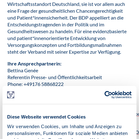
Wirtschaftsstandort Deutschland, sie ist vor allem auch
eine Frage der gesundheitlichen Chancengerechtigkeit
und Patient*innensicherheit. Der BDP appelliert an die
Entscheidungstragenden in der Politik und im
Gesundheitswesen zu handeln. Für eine evidenzbasierte
und patient*innenorientierte Entwicklung von
Versorgungskonzepten und Fortbildungsmaßnahmen
steht der Verband mit seiner Expertise zur Verfügung.
Ihre Ansprechpartnerin:
Bettina Genée
Referentin Presse- und Öffentlichkeitsarbeit
Phone: +49176 58868222
Mail: presse@bdp-verband.de
Datei herunterladen:
20260507_BDP_PM_DK_Resolution_Versorgungsluecke_po
Diese Webseite verwendet Cookies
infektioese_Erkrankungen.pdf
[162 KB]
Wir verwenden Cookies, um Inhalte und Anzeigen zu
BDP_Resolution_Covid_Versorgungsluecken_schliessen_2
personalisieren, Funktionen für soziale Medien anbieten
[170 KB]