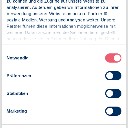
zu können und die Zugriffe auf unsere Website zu
analysieren. Außerdem geben wir Informationen zu Ihrer
Verwendung unserer Website an unsere Partner für
Veröffentlicht am:
soziale Medien, Werbung und Analysen weiter. Unsere
06.05.2026
Partner führen diese Informationen möglicherweise mit
weiteren Daten zusammen, die Sie ihnen bereitgestellt
Kategorien:
haben oder die sie im Rahmen Ihrer Nutzung der Dienste
Pressemitteilung
gesammelt haben.
COVID-19
Impressum
|
Datenschutz
Einwilligungsauswahl
Psychologie und Gesundheit
Notwendig
Schlagworte:
COVID-19
Präferenzen
Psychologie in Krisen
Statistiken
Marketing
Zur Übersicht